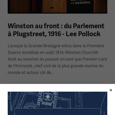
Winston au front : du Parlement
à Plugstreet, 1916 - Lee Pollock
Lorsque la Grande-Bretagne entra dans la Première
Guerre mondiale en août 1914, Winston Churchill
était au sommet du pouvoir en tant que Premier Lord
de l'Amirauté, chef civil de la plus grande marine du
monde et acteur clé de...