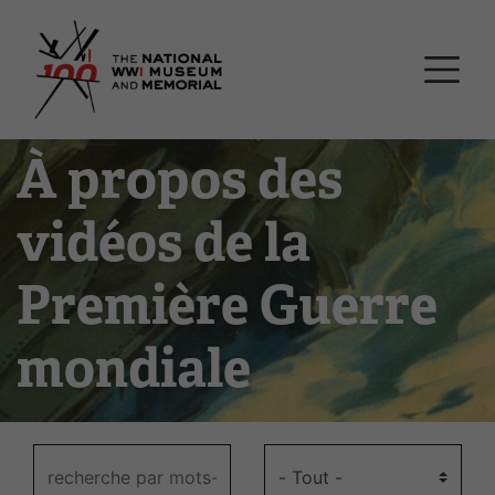
Passer
Musée national et mémor
au
contenu
principal
À propos des
vidéos de la
Première Guerre
mondiale