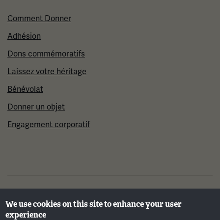
Comment Donner
Adhésion
Dons commémoratifs
Laissez votre héritage
Bénévolat
Donner un objet
Engagement corporatif
©2026 Musée et mémorial national de la Première
We use cookies on this site to enhance your user
Guerre mondiale
experience