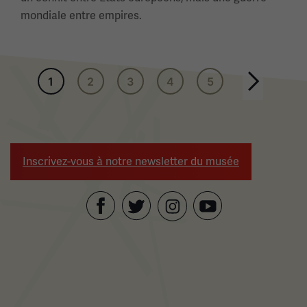
mondiale entre empires.
Pagination
1
2
3
4
5
Page suivante
Inscrivez-vous à notre newsletter du musée
Facebook
Twitter
YouTube
Instagram