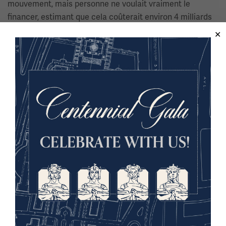
mouvement, mais personne ne voulait vraiment le
financer, estimant que cela coûterait environ 4 milliards
de dollars. La question était donc : était-ce possible ?
Quel serait l'impact sur l'économie ? Il y avait une forte
composante raciale. L'idée était que les anciens
combattants afro-américains dilapideraient l'argent et le
dépenseraient à mauvais escient.
00:08:27:00 - 00:08:51:24
Vince Vaise
Nous ne voulons donc pas donner cet argent aux Afro-
Américains, donc personne ne devrait le recevoir. C'est
précisément ce que certains politiciens ont défendu,
pour ces mêmes raisons. Inutile de préciser que cela a
pris des années. Mais finalement, les partisans des
primes ont gagné. Le compromis était le suivant : la
prime serait versée, mais pas immédiatement.