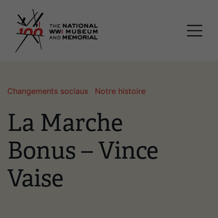
Passer
Musée national et mémor
au
contenu
principal
Changements sociaux
Notre histoire
La Marche
Bonus – Vince
Vaise