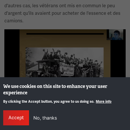
d'autres cas, les vétérans ont mis en commun le peu
d'argent qu'ils avaient pour acheter de l'essence et des
camions.
Image(s)
We use cookies on this site to enhance your user
experience
By clicking the Accept button, you agree to us doing so.
More info
00:16:59:20 - 00:17:22:05
Info
Vince Vaise
Accept
No, thanks
Et comme vous pouvez le voir ici, il suffit de se presser et
de se gaver – et comme vous le voyez – « Washington ou