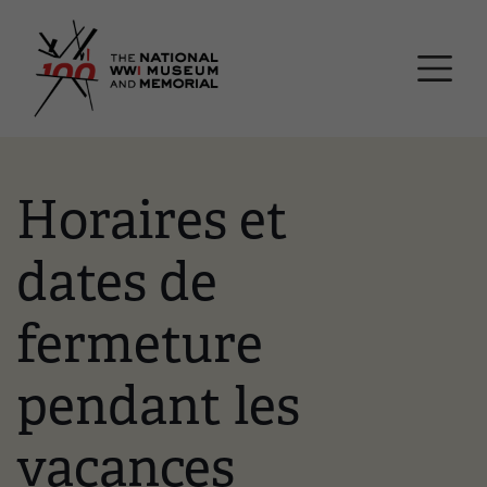
Passer
Musée national et mémor
au
contenu
principal
Horaires et
dates de
fermeture
pendant les
vacances