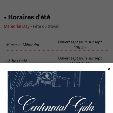
• Horaires d'été
Memorial Day
- Fête du travail
Ouvert sept jours sur sept
Musée et Mémorial
10h-5h
Ouvert sept jours sur sept
Là-bas Café
10h30-2h30
Image(s)