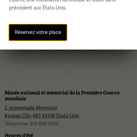
Liberté
précédent aux États-Unis.
Inscrivez-vous à notre newsletter du musée
Réservez votre place
Facebook
Twitter
YouTube
Instagram
Musée national et mémorial de la Première Guerre
mondiale
2, promenade Memorial,
Kansas City, MO 64108 États-Unis
Téléphone: 816.888.8100
Heures d'été