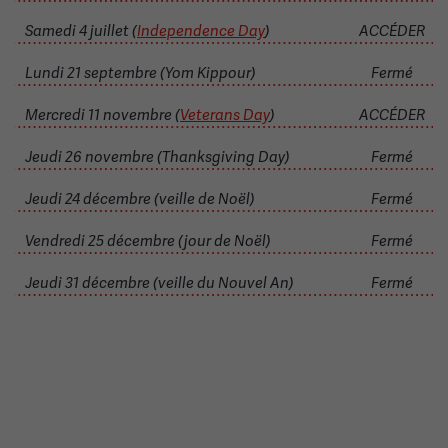
Samedi 4 juillet (
Independence Day
)
ACCÉDER
Lundi 21 septembre (Yom Kippour)
Fermé
Mercredi 11 novembre (
Veterans Day
)
ACCÉDER
Jeudi 26 novembre (Thanksgiving Day)
Fermé
Jeudi 24 décembre (veille de Noël)
Fermé
Vendredi 25 décembre (jour de Noël)
Fermé
Jeudi 31 décembre (veille du Nouvel An)
Fermé