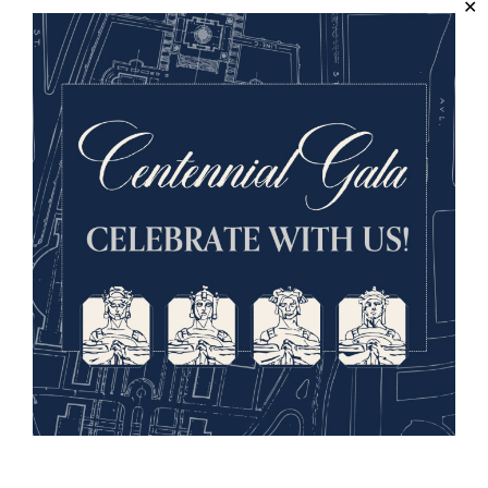
<SPAN CLASS="”NOTRANSLATE”"></SPAN>22
OCTOBRE, 2018<SPAN CLASS="”NOTRANSLATE”">
</SPAN>
La nouvelle exposition « Paris en
guerre » ouvre ses portes le 6
novembre 2025
Suivez la vie des Parisiens alors que la Première
Guerre mondiale transforme leur ville : des jours
florissants de l'empire français aux difficultés de la
guerre, jusqu'à la signature de traités de paix qui
résonnent encore aujourd'hui dans le monde entier.