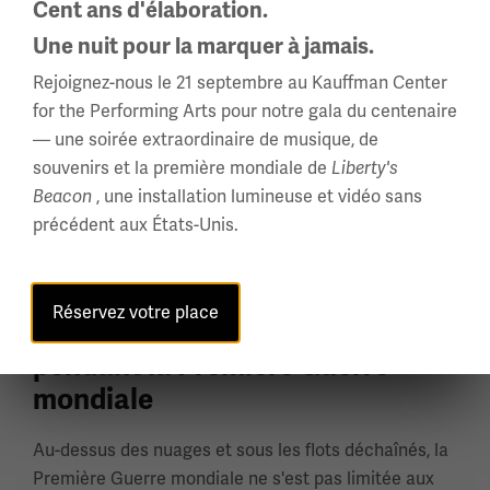
Cent ans d'élaboration.
Une nuit pour la marquer à jamais.
Rejoignez-nous le 21 septembre au Kauffman Center
for the Performing Arts pour notre gala du centenaire
— une soirée extraordinaire de musique, de
souvenirs et la première mondiale de
Liberty's
<SPAN CLASS="”NOTRANSLATE”"></SPAN>22
, une installation lumineuse et vidéo sans
Beacon
OCTOBRE, 2018<SPAN CLASS="”NOTRANSLATE”">
précédent aux États-Unis.
</SPAN>
Symposium 2025 | Au-delà des
tranchées : Approches
Réservez votre place
indirectes et guerre irrégulière
pendant la Première Guerre
mondiale
Au-dessus des nuages ​​et sous les flots déchaînés, la
Première Guerre mondiale ne s'est pas limitée aux