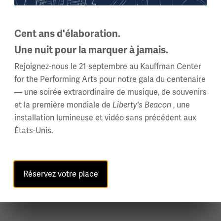
Cent ans d'élaboration.
Une nuit pour la marquer à jamais.
Rejoignez-nous le 21 septembre au Kauffman Center
ent posées
for the Performing Arts pour notre gala du centenaire
— une soirée extraordinaire de musique, de souvenirs
et la première mondiale de
, une
Liberty's Beacon
s ?
installation lumineuse et vidéo sans précédent aux
ne expérience agréable à tous :
États-Unis.
tiaire.
Réservez votre place
nt interdites à l'intérieur de l'exposition. Les visiteurs pe