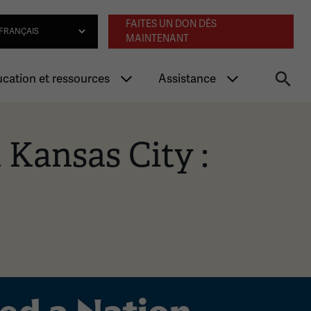
Navigation an
lect Language
FAITES UN DON DÈS
MAINTENANT
cation et ressources
Assistance
 Kansas City :