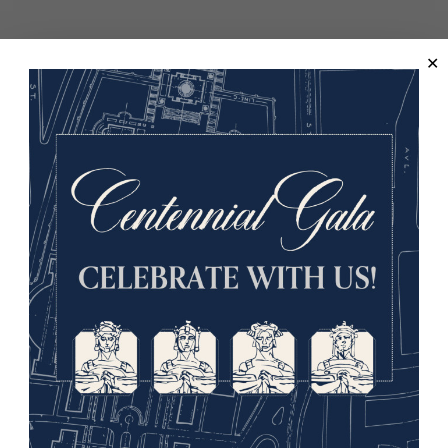
e Freedom Plane
billets:
ront GRATUITS. Il existe deux façons de les obtenir :
billet d'entrée au musée)
es dates sont épuisés.
 à la billetterie pour obtenir votre billet GRATU
llets d'entrée au musée à ce moment-là.
e sensible des documents, des files d'attente pourraient se form