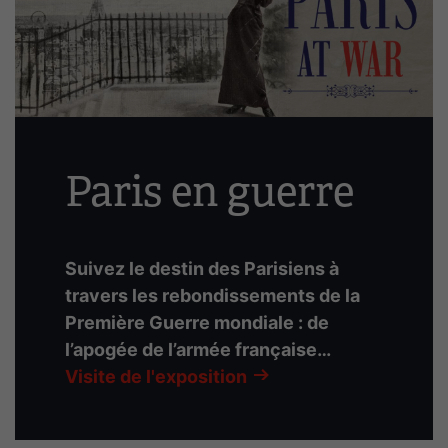
plusieurs
diapositives
avec
des
liens.
Utilisez
les
Paris en guerre
flèches
gauche
et
droite
Suivez le destin des Parisiens à
pour
travers les rebondissements de la
naviguer.
Première Guerre mondiale : de
l’apogée de l’armée française…
Visite de l'exposition