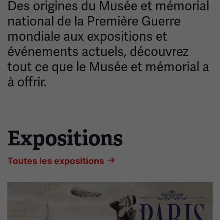
Des origines du Musée et mémorial
national de la Première Guerre
mondiale aux expositions et
événements actuels, découvrez
tout ce que le Musée et mémorial a
à offrir.
Expositions
Ceci
est
un
Toutes les expositions
carrousel.
Cette
section
contient