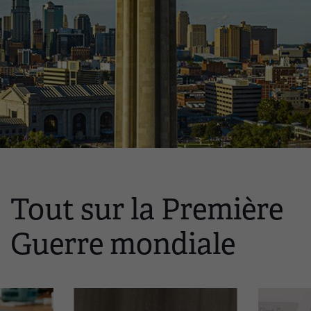
Tout sur la Première
Ceci
est
Guerre mondiale
un
carrousel.
Cette
section
contient