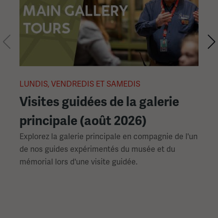
Cette
section
contient
plusieurs
D
diapositives
avec
des
LUNDIS, VENDREDIS ET SAMEDIS
L
liens.
Visites guidées de la galerie
Utilisez
principale (août 2026)
L
les
d
flèches
Explorez la galerie principale en compagnie de l'un
m
gauche
de nos guides expérimentés du musée et du
et
mémorial lors d'une visite guidée.
droite
pour
naviguer.