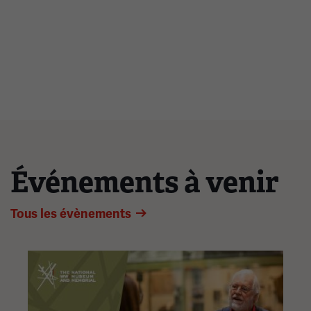
Événements à venir
Tous les évènements
Ceci
est
un
carrousel.