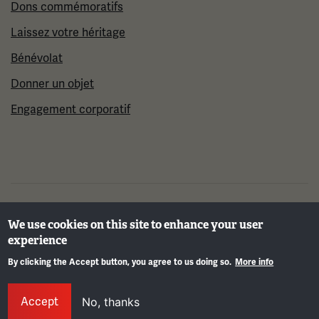
Dons commémoratifs
Laissez votre héritage
Bénévolat
Donner un objet
Engagement corporatif
©2026 Musée et mémorial national de la Première
We use cookies on this site to enhance your user
Guerre mondiale
experience
By clicking the Accept button, you agree to us doing so.
More info
Info
Accept
No, thanks