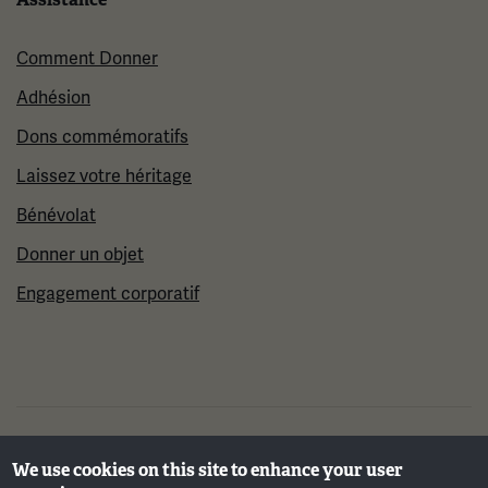
Comment Donner
Adhésion
Dons commémoratifs
Laissez votre héritage
Bénévolat
Donner un objet
Engagement corporatif
©2026 Musée et mémorial national de la Première
We use cookies on this site to enhance your user