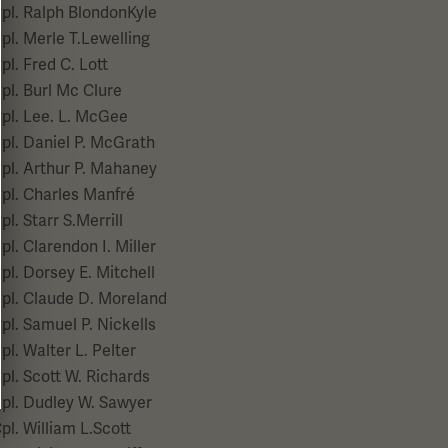
pl. Ralph BlondonKyle
pl. Merle T.Lewelling
pl. Fred C. Lott
pl. Burl Mc Clure
pl. Lee. L. McGee
pl. Daniel P. McGrath
pl. Arthur P. Mahaney
pl. Charles Manfré
pl. Starr S.Merrill
pl. Clarendon I. Miller
pl. Dorsey E. Mitchell
pl. Claude D. Moreland
pl. Samuel P. Nickells
pl. Walter L. Pelter
pl. Scott W. Richards
pl. Dudley W. Sawyer
pl. William L.Scott