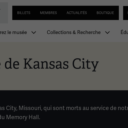
Passer
Navigation utilitaire
Se
-
ial de la Première Guerre mondiale
au
BILLETS
MEMBRES
ACTUALITÉS
BOUTIQUE
contenu
principal
n principale
ez le musée
Collections & Recherche
Édu
e de Kansas City
as City, Missouri, qui sont morts au service de no
 du Memory Hall.