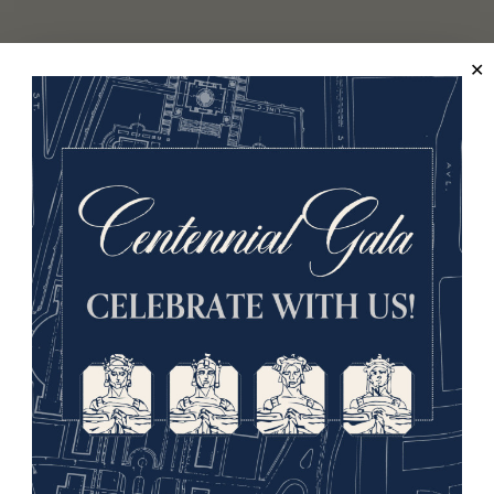
sergent. Eddie S.Smith
C
sergent. Ralph P. Tanner
C
sergent. Chester A. Waltman
C
sergent. Harold E. Weber
C