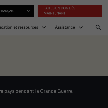
Navigation an
lect Language
FAITES UN DON DÈS
MAINTENANT
cation et ressources
Assistance
tre pays pendant la Grande Guerre.