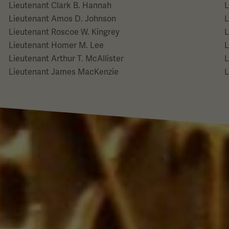
Lieutenant Clark B. Hannah
L
Lieutenant Amos D. Johnson
L
Lieutenant Roscoe W. Kingrey
L
Lieutenant Homer M. Lee
L
Lieutenant Arthur T. McAllister
L
Lieutenant James MacKenzie
L