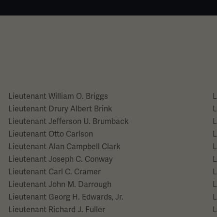
Lieutenant William O. Briggs
L
Lieutenant Drury Albert Brink
L
Lieutenant Jefferson U. Brumback
L
Lieutenant Otto Carlson
L
Lieutenant Alan Campbell Clark
L
Lieutenant Joseph C. Conway
L
Lieutenant Carl C. Cramer
L
Lieutenant John M. Darrough
L
Lieutenant Georg H. Edwards, Jr.
L
Lieutenant Richard J. Fuller
L