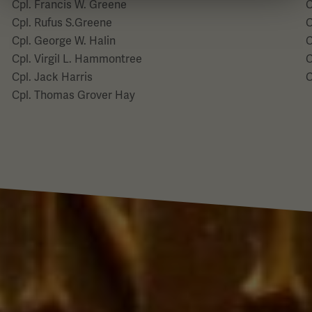
Cpl. Francis W. Greene
C
Cpl. Rufus S.Greene
C
Cpl. George W. Halin
C
Cpl. Virgil L. Hammontree
C
Cpl. Jack Harris
C
Cpl. Thomas Grover Hay