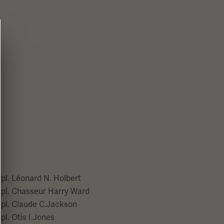
pl. Léonard N. Holbert
pl. Chasseur Harry Ward
pl. Claude C.Jackson
pl. Otis I.Jones