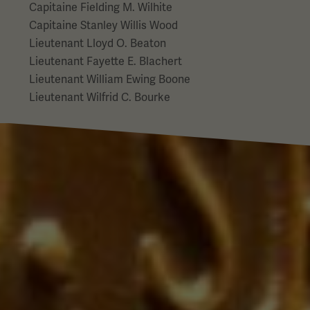
Capitaine Fielding M. Wilhite
Capitaine Stanley Willis Wood
Lieutenant Lloyd O. Beaton
Lieutenant Fayette E. Blachert
Lieutenant William Ewing Boone
Lieutenant Wilfrid C. Bourke