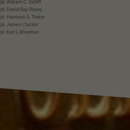
pl. William C. Setliff
pl. David Ray Staley
pl. Harrison A. Tinker
pl. James I.Tucker
pl. Earl L.Wiseman