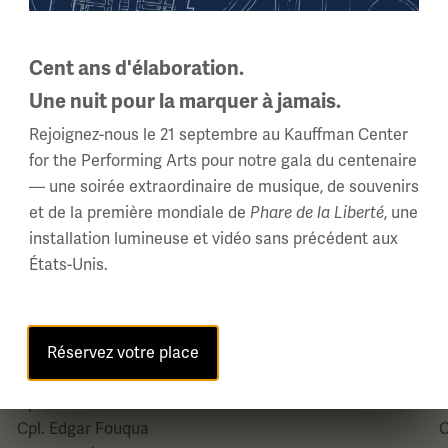
sergent. Everett A. Semaines
C
sergent. James W. West
C
sergent. Elmer E. Wickline
C
Cent ans d'élaboration.
Cpl. Lloyd L.Adams
C
Une nuit pour la marquer à jamais.
Cpl. Arthur B.Baughman
C
Rejoignez-nous le 21 septembre au Kauffman Center
Cpl. David E. Blackburn
C
for the Performing Arts pour notre gala du centenaire
Cpl. Tracy S. Blair
C
— une soirée extraordinaire de musique, de souvenirs
Cpl. Fred D.Byard
C
et de la première mondiale de
, une
Phare de la Liberté
Cpl. Stuart Carkener, II
C
installation lumineuse et vidéo sans précédent aux
Cpl. Clyde Chilson
C
États-Unis.
Cpl. Diller O. Clouse
C
Cpl. Lanier Cravens
C
Cpl. Frank W.Dabney, Jr.
C
Cpl. Paul Dancy
C
Réservez votre place
Cpl. Earl J.Douglas
C
Cpl. Robert E. Fitzmaurice
C
Cpl. Edgar Fouqua
C