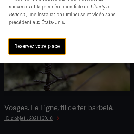
souvenirs et la première mondiale de
Liberty's
Image(s)
, une installation lumineuse et vidéo sans
Beacon
précédent aux États-Unis.
Réservez votre place
Vosges. Le Ligne, fil de fer barbelé.
ID d'objet : 2021.169.10