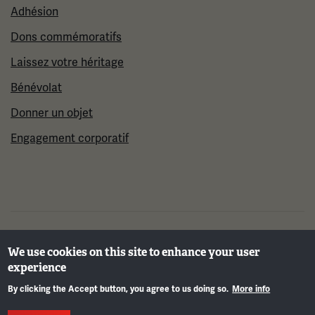
Adhésion
Dons commémoratifs
Laissez votre héritage
Bénévolat
Donner un objet
Engagement corporatif
©2026 Musée et mémorial national de la Première
We use cookies on this site to enhance your user
Guerre mondiale
experience
By clicking the Accept button, you agree to us doing so.
More info
Info