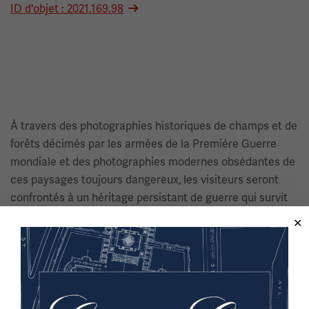
ID d'objet : 2021.169.98
À travers des photographies historiques de champs et de
forêts décimés par les armées de la Première Guerre
mondiale et des photographies modernes obsédantes de
ces paysages toujours dangereux, les visiteurs seront
confrontés à un héritage persistant de guerre qui survit
aux conflits de plusieurs générations.