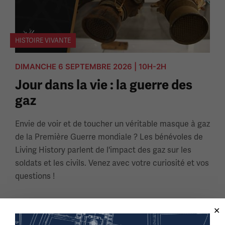
HISTOIRE VIVANTE
DIMANCHE 6 SEPTEMBRE 2026 | 10H-2H
Jour dans la vie : la guerre des
gaz
Envie de voir et de toucher un véritable masque à gaz
de la Première Guerre mondiale ? Les bénévoles de
Living History parlent de l'impact des gaz sur les
soldats et les civils. Venez avec votre curiosité et vos
questions !