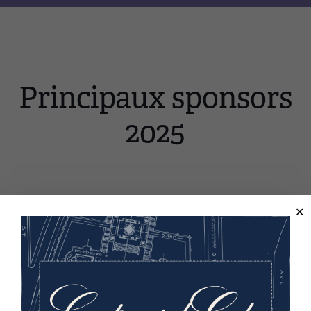
Principaux sponsors
2025
Shirley et Barnett C. Helzberg Jr.
Image(s)