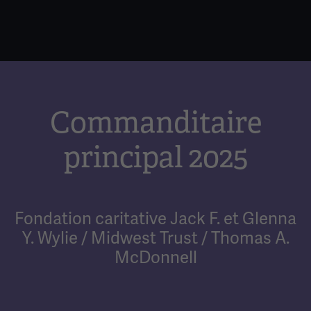
Commanditaire
principal 2025
Fondation caritative Jack F. et Glenna
Y. Wylie / Midwest Trust / Thomas A.
McDonnell