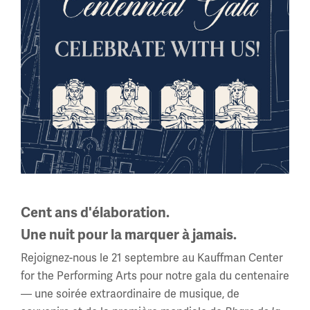
Neal et Angela Sharma
Sponsors mécènes
Cent ans d'élaboration.
2025
Une nuit pour la marquer à jamais.
Rejoignez-nous le 21 septembre au Kauffman Center
for the Performing Arts pour notre gala du centenaire
Image(s)
— une soirée extraordinaire de musique, de