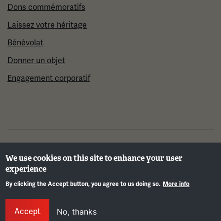
Dons commémoratifs
Laissez votre héritage
Bénévolat
Donner un objet
Engagement corporatif
©2026 Musée et mémorial national de la Première
We use cookies on this site to enhance your user
Guerre mondiale
experience
By clicking the Accept button, you agree to us doing so.
More info
Info
Accept
No, thanks