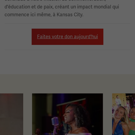
d'éducation et de paix, créant un impact mondial qui
commence ici même, à Kansas City.
Faites votre don aujourd'hui
Ceci
est
un
carrousel.
Cette