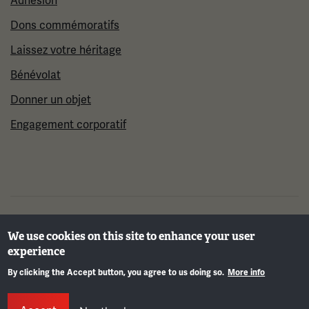
Adhésion
Dons commémoratifs
Laissez votre héritage
Bénévolat
Donner un objet
Engagement corporatif
©2026 Musée et mémorial national de la Première
We use cookies on this site to enhance your user
Guerre mondiale
experience
By clicking the Accept button, you agree to us doing so.
More info
Info