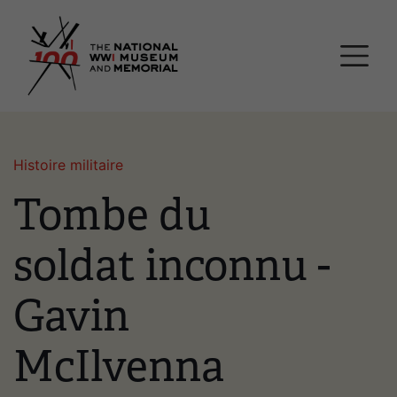
Passer
Musée national et mémor
au
contenu
principal
Histoire militaire
Tombe du
soldat inconnu -
Gavin
McIlvenna