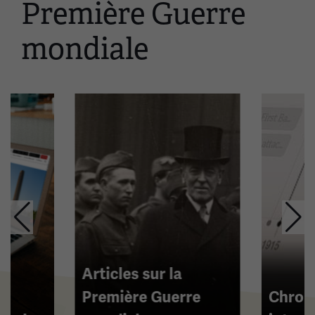
Première Guerre
un
carrousel.
mondiale
Cette
section
contient
plusieurs
diapositives
avec
des
liens.
Utilisez
les
flèches
gauche
et
Articles sur la
droite
Première Guerre
Chron
pour