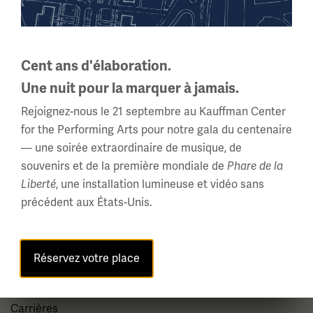
Kansas City, MO 64108 États-Unis
Téléphone: 816.888.8100
Heures d'été
Cent ans d'élaboration.
Tous les jours (Memorial Day - Labor Day)
Une nuit pour la marquer à jamais.
10 am - 5 pm
Rejoignez-nous le 21 septembre au Kauffman Center
Heures régulières
for the Performing Arts pour notre gala du centenaire
Mercredi - Lundi
— une soirée extraordinaire de musique, de
10 am - 5 pm
souvenirs et de la première mondiale de
Phare de la
Mardis : FERMÉ
Liberté
, une installation lumineuse et vidéo sans
précédent aux États-Unis.
Horaires des Fêtes →
À propos
Réservez votre place
À propos de nous
Carrières