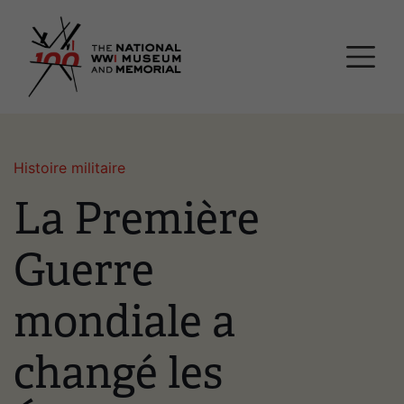
Passer
Musée national et mémor
au
contenu
principal
Histoire militaire
La Première
Guerre
mondiale a
changé les