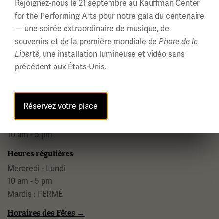
Rejoignez-nous le 21 septembre au Kauffman Center
for the Performing Arts pour notre gala du centenaire
— une soirée extraordinaire de musique, de
Musée national et mémorial de la Première Guerre
souvenirs et de la première mondiale de
Phare de la
mondiale
Liberté
, une installation lumineuse et vidéo sans
2, promenade Memorial,
précédent aux États-Unis.
Kansas City, MO 64108 États-Unis
Téléphone: 816.888.8100
Réservez votre place
Heures d'été
Tous les jours (Memorial Day - Labor Day)
10 am - 5 pm
Heures régulières
Mercredi - Lundi
10 am - 5 pm
Mardis : FERMÉ
Horaires des Fêtes →