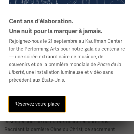
Cent ans d'élaboration.
Une nuit pour la marquer à jamais.
Rejoignez-nous le 21 septembre au Kauffman Center
for the Performing Arts pour notre gala du centenaire
— une soirée extraordinaire de musique, de
souvenirs et de la première mondiale de
Phare de la
Ensemble de communion sur le terrain
, une installation lumineuse et vidéo sans
Liberté
Grande-Bretagne, ch. 1914-1918
précédent aux États-Unis.
ID d'objet : 2023.148.1
Les aumôniers préparaient les hommes à agir avec
Réservez votre place
courage dans le chaos et, si nécessaire, à affronter la
mort. La Sainte Communion était un sacrement religieux
essentiel pour de nombreux militaires chrétiens.
Recréant la dernière Cène du Christ, ce sacrement