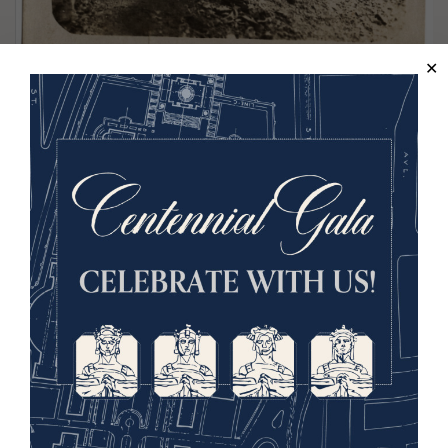
Photographie de soldats assistant à
une messe sur le terrain à flanc de
montagne
Autriche-Hongrie, ch. 1914-1918
ID d'objet : 2019.47.3217
Image(s)