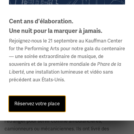
J'avais juste peur.
- Sophie Gran, anesthésiste du Corps médical.
Cent ans d'élaboration.
Gran a été l'une des premières femmes
Une nuit pour la marquer à jamais.
anesthésistes de l'AEF en France et la seule
femme anesthésiste de l'Unité Mobile
Rejoignez-nous le 21 septembre au Kauffman Center
Hospitalière #1. Elle est devenue la première
for the Performing Arts pour notre gala du centenaire
présidente de la California Association of
— une soirée extraordinaire de musique, de
Nurse Anesthetists en 1931.
souvenirs et de la première mondiale de
Phare de la
Liberté
, une installation lumineuse et vidéo sans
précédent aux États-Unis.
L'ère de l'automobile commençait à peine pendant la
Première Guerre mondiale et les ambulances motorisées
sont devenues la clé du traitement médical sur le champ
Réservez votre place
de bataille. De nombreuses femmes qui savaient
conduire se sont portées volontaires pour aller à
l'étranger pour servir comme ambulancières,
camionneurs ou mécaniciennes. Ils ont livré des