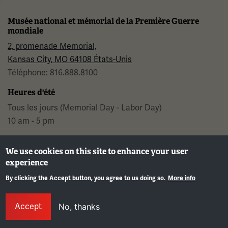
Musée national et mémorial de la Première Guerre
mondiale
2, promenade Memorial,
Kansas City, MO 64108 États-Unis
Téléphone: 816.888.8100
Heures d'été
Tous les jours (Memorial Day - Labor Day)
10 am - 5 pm
Heures régulières
We use cookies on this site to enhance your user
Mercredi - Lundi
experience
10 am - 5 pm
By clicking the Accept button, you agree to us doing so.
More info
Mardis : FERMÉ
Info
Horaires des Fêtes →
Accept
No, thanks