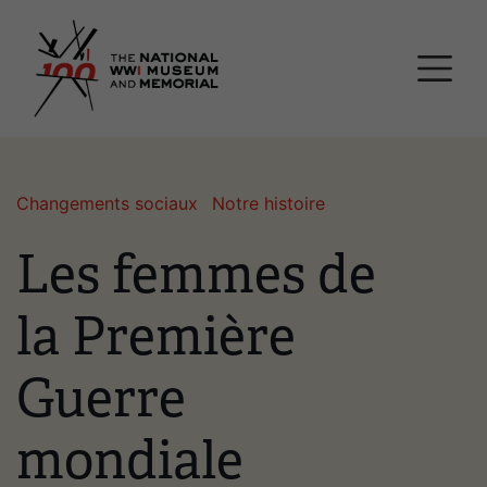
Passer
Musée national et mémor
au
contenu
principal
Changements sociaux
Notre histoire
Les femmes de
la Première
Guerre
mondiale