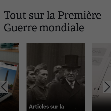
Tout sur la Première
Ceci
est
Guerre mondiale
un
carrousel.
Cette
section
contient
plusieurs
diapositives
avec
des
liens.
Utilisez
les
flèches
Articles sur la
gauche