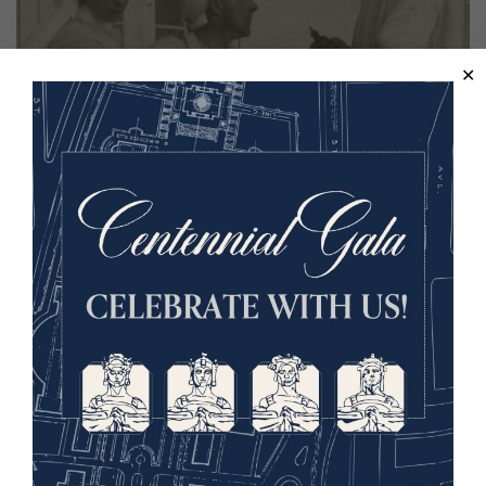
Une infirmière assistant un médecin lors d'une opération.
« Je venais d'anesthésier ce pauvre
garçon quand une bombe a frappé.
Nous étions censés toucher le sol,
mais il était sorti et ne savait pas ce
qui se passait. J'ai pris un plateau
et je l'ai mis sur nos têtes. Ce n'était
pas parce que j'étais courageux.