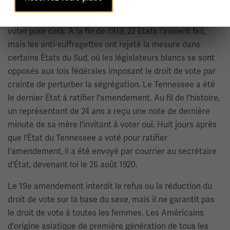
représentants a voté pour l'approuver mai 21, 1919, et le
Sénat a suivi le 4 juin. Les législatures de 36 États ont dû
voter pour cela. À la fin de 1919, 22 États l'avaient fait,
mais les anti-suffragettes ont rejeté la mesure dans
certains États du Sud, où les législateurs blancs se sont
opposés aux lois fédérales imposant le droit de vote par
crainte de perturber la ségrégation. Le Tennessee a été
le dernier État à ratifier l'amendement. Au fil de l'histoire,
un représentant de 24 ans a reçu une note de dernière
minute de sa mère l'invitant à voter oui. Huit jours après
que l'État du Tennessee a voté pour ratifier
l'amendement, il a été envoyé par courrier au secrétaire
d'État, devenant loi le 26 août 1920.
Le 19e amendement interdit le refus ou la réduction du
droit de vote sur la base du sexe, mais il ne garantit pas
le droit de vote à toutes les femmes. Les Américains
d'origine asiatique de première génération de tous les