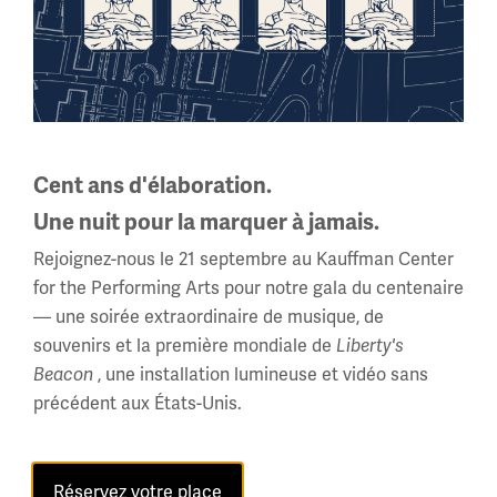
Cent ans d'élaboration.
Une nuit pour la marquer à jamais.
Rejoignez-nous le 21 septembre au Kauffman Center
Femme avec banderole faisant du piquetage à la Maison Blanche, 1917-
for the Performing Arts pour notre gala du centenaire
1918. Photo publiée avec l'aimable autorisation des Archives nationales.
[Cliquez sur l'image pour plus d'informations]
— une soirée extraordinaire de musique, de
souvenirs et la première mondiale de
Liberty's
Il a fallu l'élection de 1918, qui a inauguré de nouveaux
, une installation lumineuse et vidéo sans
Beacon
membres du Congrès plus favorables au suffrage, pour
précédent aux États-Unis.
adopter le 19e amendement, en utilisant le même
langage que le sénateur Sargent avait introduit pour la
première fois 40 ans plus tôt en 1878. La Chambre des
Réservez votre place