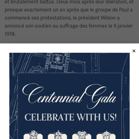
et brutalement battus. Deux mois après leur libération, et
presque exactement un an après que le groupe de Paul a
commencé ses protestations, le président Wilson a
annoncé son soutien au suffrage des femmes le 9 janvier
1918.
Image(s)