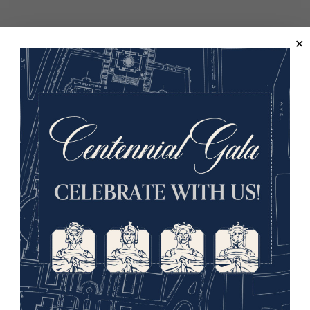
Première Guerre mondial
ins ont utilisé le
(un type de sifflet
appel du maître d'équipage
ages navals du monde entier, en utilisant des fréquences et d
ouvaient entendre la tonalité aiguë du sifflet par-dessus le b
ême par mauvais temps.
 de maître d'équipage est restée en grande partie la même depu
etite embouchure, un tube et une boule bulbeuse connue sous 
, les marins de tous bords avaient des styles similaires de si