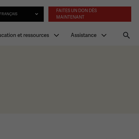
Navigation an
lect Language
FAITES UN DON DÈS
MAINTENANT
cation et ressources
Assistance