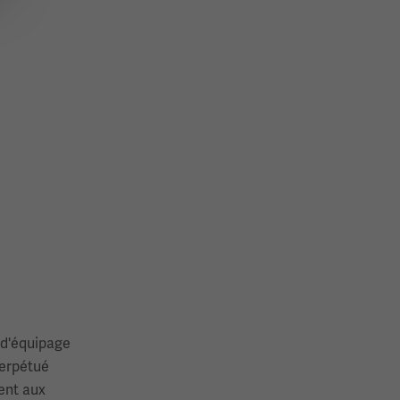
 d'équipage
perpétué
ient aux