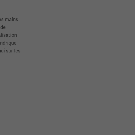
les mains
 de
lisation
indrique
ui sur les