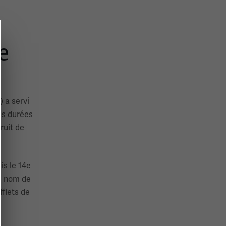
e
) a servi
es durées
ruit de
is le 14e
le nom de
fflets de