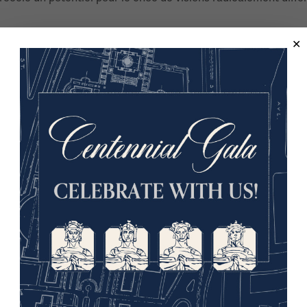
étude de la guerre et de la société et professeur d'histoire à
 l'histoire européenne moderne, avec un accent sur l'Allemagne
 de Pennsylvanie et enseigne à l'UT depuis 1995. Il est l'auteur 
 Guerre mondiale
(Cambridge University Press, 2000), égalemen
Oxford, 2009). Il a publié des articles qui ont également paru 
Spiegel
). Il est vice-président de l'Association pour l'étude des
 National Endowment for the Humanities et a remporté à deux r
 l'histoire moderne.