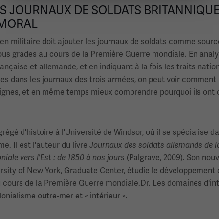
ES JOURNAUX DE SOLDATS BRITANNIQUE
 MORAL
ien militaire doit ajouter les journaux de soldats comme source
ous grades au cours de la Première Guerre mondiale. En analys
ançaise et allemande, et en indiquant à la fois les traits nati
vées dans les journaux des trois armées, on peut voir comment 
s lignes, et en même temps mieux comprendre pourquoi ils ont c
é d'histoire à l'Université de Windsor, où il se spécialise dans
. Il est l'auteur du livre
Journaux des soldats allemands de l
iale vers l'Est : de 1850 à nos jours
(Palgrave, 2009). Son nou
iversity of New York, Graduate Center, étudie le développement d
cours de la Première Guerre mondiale.Dr. Les domaines d'intér
lonialisme outre-mer et « intérieur ».