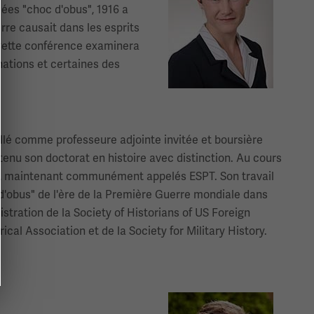
ées "choc d'obus", 1916 a
erre causait dans les esprits
 Cette conférence examinera
nations et certaines des
lé comme professeure adjointe invitée et boursière
btenu son doctorat en histoire avec distinction. Au cours
re, maintenant communément appelés ESPT. Son travail
d'obus" de l'ère de la Première Guerre mondiale dans
tration de la Society of Historians of US Foreign
ical Association et de la Society for Military History.
Image(s)