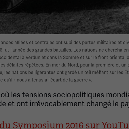
ances alliées et centrales ont subi des pertes militaires et ci
16 fut l'année des grandes batailles. Les nations ne cherchaien
 occidental à Verdun et dans la Somme et sur le front oriental 
s défaites répétées. En mer du Nord, pour la première et uniqu
, les nations belligérantes ont gardé un œil méfiant sur les Éta
u'il « nous a tenus à l'écart de la guerre ».
, où les tensions sociopolitiques mondi
de et ont irrévocablement changé le pa
s du Symposium 2016 sur YouT