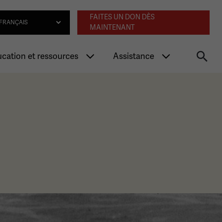
Navigation an
lect Language
FAITES UN DON DÈS
MAINTENANT
cation et ressources
Assistance