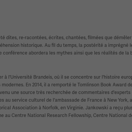
té dites, re-racontées, écrites, chantées, filmées que démêler 
hension historique. Au fil du temps, la postérité a imprégné le
tte conférence abordera les mythes ainsi que les réalités de la 
à l'Université Brandeis, où il se concentre sur l'histoire eur
s modernes. En 2014, il a remporté le Tomlinson Book Award de
venu une source très recherchée de commentaires d'experts et
s au service culturel de l'ambassade de France à New York, a
storical Association à Norfolk, en Virginie. Jankowski a reçu p
e au Centre National Research Fellowship, Centre National de