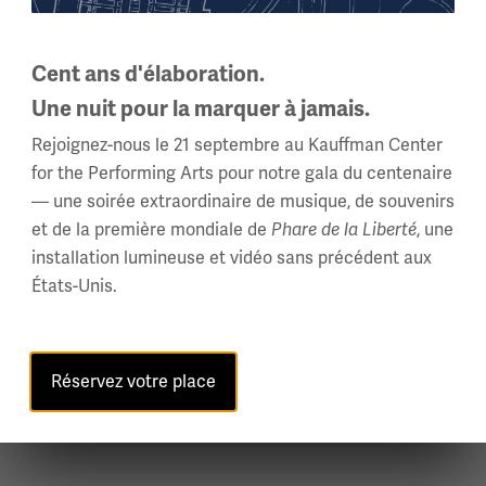
t des blessures mentales et neurologiques communément appel
res ont été contraints de faire face à la destruction que la gu
choc des obus» de la guerre comme une épidémie de victimes.
Cent ans d'élaboration.
 l'ampleur du bilan mental de la guerre sur les soldats et les 
Une nuit pour la marquer à jamais.
 les dégâts.
Rejoignez-nous le 21 septembre au Kauffman Center
for the Performing Arts pour notre gala du centenaire
— une soirée extraordinaire de musique, de souvenirs
au Lamar Community College depuis 2015 après avoir travail
et de la première mondiale de
Phare de la Liberté
, une
 fréquenté l'Université de Californie à Irvine (UCI) où elle a o
installation lumineuse et vidéo sans précédent aux
rches sur l'histoire des traumatismes psychologiques de guer
États-Unis.
plusieurs formes. Elle a partagé ses recherches sur le "choc 
2, le History News Network. Elle a siégé au conseil d'adminis
iety of Historians of US Foreign Relations, de l'American Histor
Réservez votre place