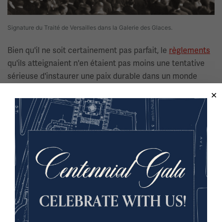
Signature du Traité de Versailles dans la Galerie des Glaces.
Bien qu'il ne soit certainement pas parfait, le
règlements
qu'ils atteignaient n'en étaient pas moins une tentative
sérieuse d'instaurer une paix durable dans un monde
ravagé par la guerre et, dans le contexte de l'époque,
offraient l'espoir d'un monde meilleur que celui qui
existait avant 1914.
Traités signés
Accords de paix signés de 1919-
1920.