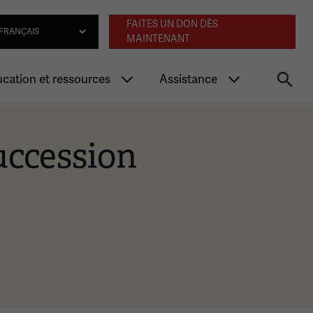
Navigation an
lect Language
FAITES UN DON DÈS
MAINTENANT
cation et ressources
Assistance
uccession