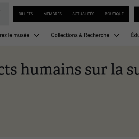
Passer
Navigation utilitaire
Se
-
ial de la Première Guerre mondiale
au
BILLETS
MEMBRES
ACTUALITÉS
BOUTIQUE
contenu
principal
n principale
ez le musée
Collections & Recherche
Édu
cts humains sur la s