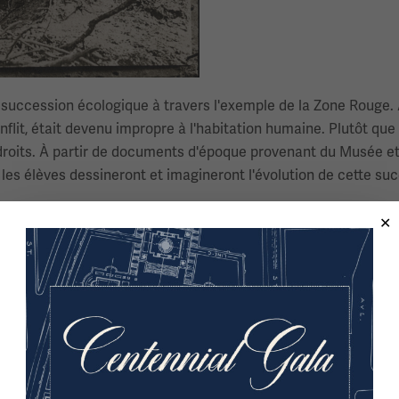
 succession écologique à travers l'exemple de la Zone Rouge. A
it, était devenu impropre à l'habitation humaine. Plutôt que
s droits. À partir de documents d'époque provenant du Musée e
les élèves dessineront et imagineront l'évolution de cette suc
.