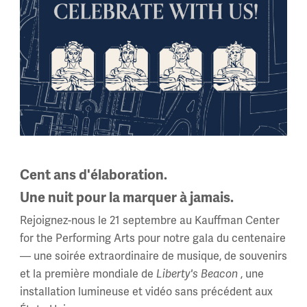
 Guerre mondiale
Cent ans d'élaboration.
Une nuit pour la marquer à jamais.
Articles sur la
Rejoignez-nous le 21 septembre au Kauffman Center
for the Performing Arts pour notre gala du centenaire
Première Guerre
Chron
— une soirée extraordinaire de musique, de souvenirs
tuels
mondiale
intera
et la première mondiale de
, une
Liberty's Beacon
installation lumineuse et vidéo sans précédent aux