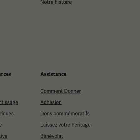
Notre histoire
urces
Assistance
Comment Donner
ntissage
Adhésion
giques
Dons commémoratifs
e
Laissez votre héritage
tive
Bénévolat