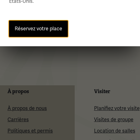
États-Unis.
Réservez votre place
À propos
Visiter
À propos de nous
Planifiez votre visite
Carrières
Visites de groupe
Politiques et permis
Location de salles