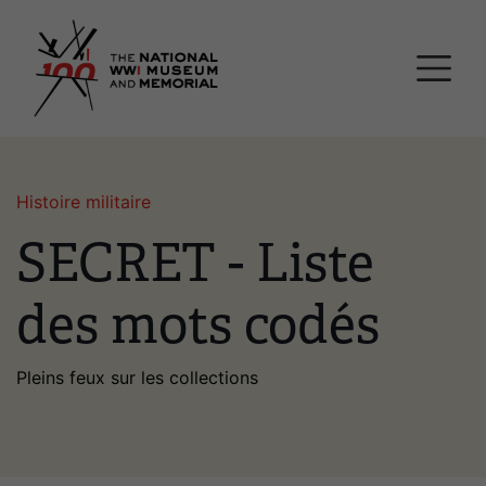
Passer
Musée national et mémor
au
contenu
principal
Histoire militaire
SECRET - Liste
des mots codés
Pleins feux sur les collections