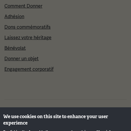
Comment Donner
Adhésion
Dons commémoratifs
Laissez votre héritage
Bénévolat
Donner un objet
Engagement corporatif
©2026 Musée et mémorial national de la Première
We use cookies on this site to enhance your user
Guerre mondiale
experience