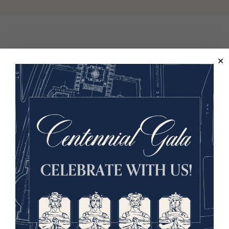
Ce document, donné au musée et mémorial en 2005,
provient de la collection du capitaine Francis N. Bangs.
Le capitaine Bangs a servi dans la 77e division,
compagnie de police militaire, ainsi que dans l'escouade
A du 1er régiment de cavalerie de la Garde nationale de
New York, stationné le long de la frontière mexicaine en
1916. Consultez la
base de données des collections en
ligne
pour découvrir d'autres objets liés au service du
capitaine Bangs pendant la Première Guerre mondiale.
Vous voulez en savoir