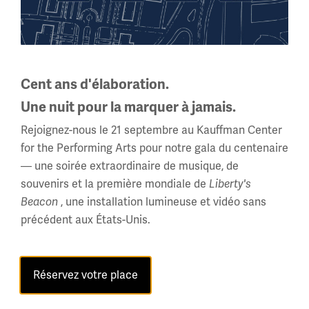
plus sur les codes de la
Première Guerre
mondiale et la rupture de
Cent ans d'élaboration.
code ? Consulter l'histoire
Une nuit pour la marquer à jamais.
de la
Télégramme
Rejoignez-nous le 21 septembre au Kauffman Center
Zimmermann
, le câble
for the Performing Arts pour notre gala du centenaire
— une soirée extraordinaire de musique, de
allemand secret de la
souvenirs et la première mondiale de
Liberty's
Première Guerre
, une installation lumineuse et vidéo sans
Beacon
précédent aux États-Unis.
mondiale tentant
d'enrôler le Mexique dans
Réservez votre place
la guerre, qui a été