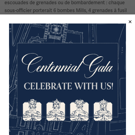
escouades de grenades ou de bombardement : chaque
sous-officier porterait 6 bombes Mills, 4 grenades à fusil
et 2 fumigènes ; les 2 baïonnettes porteraient 12 moulins
bombes et 4 fumigènes ; les 2 lanceurs emportaient 24
moulins et 4 fumigènes ; les 2 porteurs (lanceurs de
réserve) emportaient 24 moulins et 4 fumigènes et les 2
grenadiers à fusil emportaient 8 moulins et 20 grenades à
fusil pour un total de 74 moulins bombes, 24 grenades à
fusil et 14 grenades fumigènes.
Image(s)