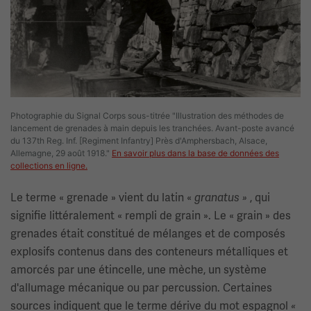
Photographie du Signal Corps sous-titrée "Illustration des méthodes de
lancement de grenades à main depuis les tranchées. Avant-poste avancé
du 137th Reg. Inf. [Regiment Infantry] Près d'Amphersbach, Alsace,
Allemagne, 29 août 1918."
En savoir plus dans la base de données des
collections en ligne.
Le terme « grenade » vient du latin «
, qui
granatus »
signifie littéralement « rempli de grain ». Le « grain » des
grenades était constitué de mélanges et de composés
explosifs contenus dans des conteneurs métalliques et
amorcés par une étincelle, une mèche, un système
d'allumage mécanique ou par percussion. Certaines
sources indiquent que le terme dérive du mot espagnol
«