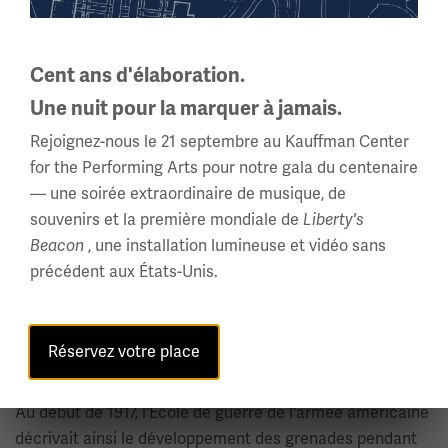
Cent ans d'élaboration.
Une nuit pour la marquer à jamais.
Rejoignez-nous le 21 septembre au Kauffman Center
Deux soldats français assis dans une tranchée, l'un tenant un fusil avec un
for the Performing Arts pour notre gala du centenaire
lance-grenades attaché.
En savoir plus dans la base de données des
— une soirée extraordinaire de musique, de
collections en ligne.
souvenirs et la première mondiale de
Liberty's
Les Russes ont utilisé une petite variété de types de
, une installation lumineuse et vidéo sans
Beacon
grenades. Il existe une grenade à main russe modèle
précédent aux États-Unis.
1914, datée de 1914. Fabriquée en tôle attachée à un
manche en bois, la tête carrée ressemble à une lanterne,
d'où son surnom. Le modèle russe 1914 était également
Réservez votre place
appelé grenade "bouteille" pour sa forme.
Au début de 1917, l'École de guerre de l'armée américaine
décrivait ainsi le développement des grenades pendant