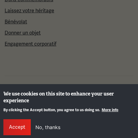
Laissez votre héritage
Bénévolat
Donner un objet
Engagement corporatif
©2026 Musée et mémorial national de la Première
We use cookies on this site to enhance your user
Guerre mondiale
experience
By clicking the Accept button, you agree to us doing so.
More info
Info
Accept
No, thanks