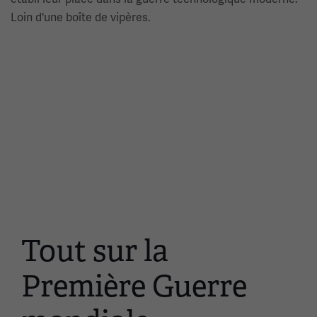
Loin d'une boîte de vipères.
Tout sur la
Ceci
est
Première Guerre
un
carrousel.
Cette