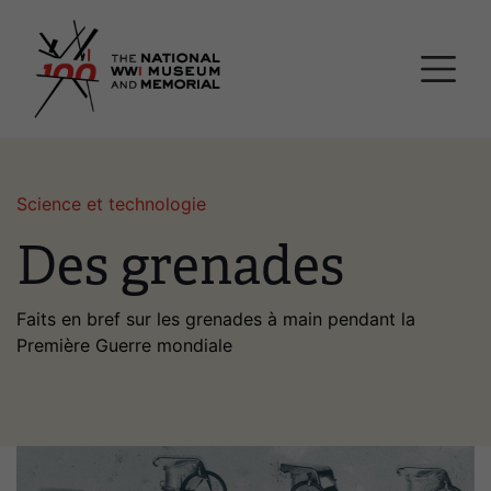
Passer
Musée national et mémor
au
contenu
principal
Science et technologie
Des grenades
Faits en bref sur les grenades à main pendant la
Première Guerre mondiale
Image(s)