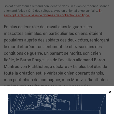
Soldat et aviateur allemand non identifié dans un avion de reconnaissance
allemand Aviatik C1 à deux sièges, avec un chien allongé sur l'aile.
En
savoir plus dans la base de données des collections en ligne.
En plus de leur rôle de travail dans la guerre, les
mascottes animales, en particulier les chiens, étaient
populaires auprès des soldats des deux côtés, renforçant
le moral et créant un sentiment de chez-soi dans des
conditions de guerre. En parlant de Moritz, son chien
fidèle, le Baron Rouge, l'as de l'aviation allemand Baron
Manfred von Richthofen, a déclaré : « Le plus bel être de
toute la création est le véritable chien courant danois,
mon petit chien de compagnie, mon Moritz. » Richthofen
a même pris Moritz dans son avion à l'occasion.
Image(s)