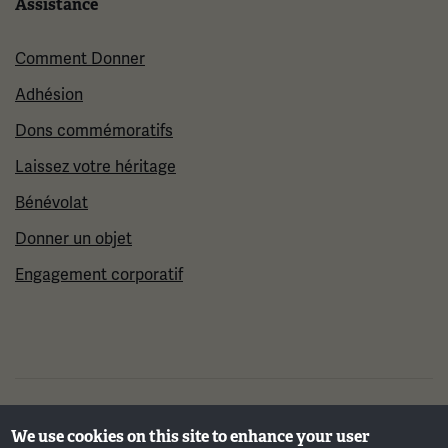
Assistance
Comment Donner
Adhésion
Dons commémoratifs
Laissez votre héritage
Bénévolat
Donner un objet
Engagement corporatif
©2026 Musée et mémorial national de la Première
We use cookies on this site to enhance your user