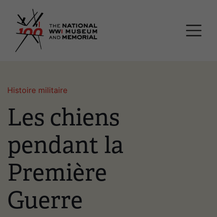
Passer
Musée national et mémor
au
contenu
principal
Histoire militaire
Les chiens
pendant la
Première
Guerre