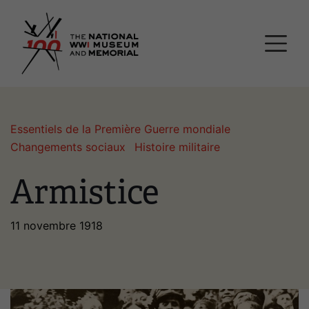
Passer
Musée national et mémor
au
contenu
principal
Essentiels de la Première Guerre mondiale
Changements sociaux
Histoire militaire
Armistice
11 novembre 1918
Image(s)