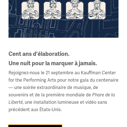
Wilhelm II avait abdiqué et des instructions du nouveau
gouvernement leur demandant de signer l'armistice. A 5
heures du matin le 11 novembre, l'armistice est conclu.
Le maréchal Foch fait savoir aux commandants alliés que
« Les hostilités seront arrêtées sur tout le front à partir
de 11 heures, le 11 novembre (heure française). Les
troupes alliées n'iront pas au-delà de la ligne atteinte à
Cent ans d'élaboration.
cette heure à cette date jusqu'à nouvel ordre. La guerre
sur le front occidental était enfin terminée. Bien que l'un
Une nuit pour la marquer à jamais.
des nombreux armistices signés en 1918, c'est l'armistice
Rejoignez-nous le 21 septembre au Kauffman Center
du 11 novembre qui a laissé un héritage mondial durable.
for the Performing Arts pour notre gala du centenaire
— une soirée extraordinaire de musique, de
Image(s)
souvenirs et de la première mondiale de
Phare de la
, une installation lumineuse et vidéo sans
Liberté
précédent aux États-Unis.