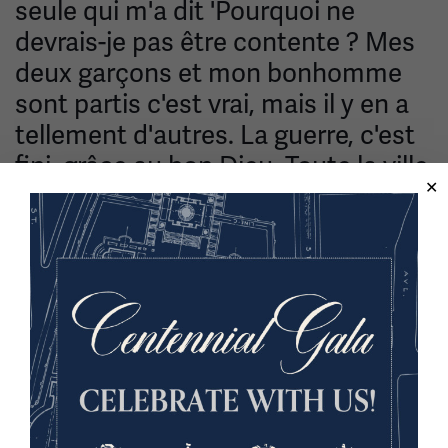
seule qui m'a dit 'Pourquoi ne
devrais-je pas être contente ? Mes
deux garçons et mon bonhomme
sont partis c'est vrai, mais il y en a
tellement d'autres. La guerre, c'est
fini, grâce au bon Dieu. Toute la ville
est décorée de drapeaux, de
banderoles en papier et de
banderoles, assez gaiement, et la
nuit, des lanternes brillent à chaque
fenêtre et porte.
— James E. (Ned) Henschel, 11 novembre 1918.
Le 10 novembre, les Allemands ont appris que Kaiser