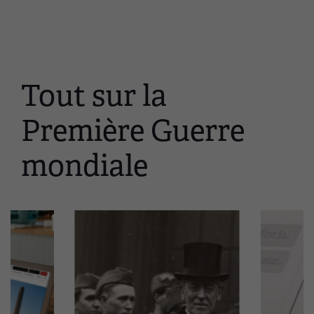
Tout sur la
Ceci
est
Première Guerre
un
carrousel.
mondiale
Cette
section
contient
plusieurs
diapositives
avec
des
liens.
Utilisez