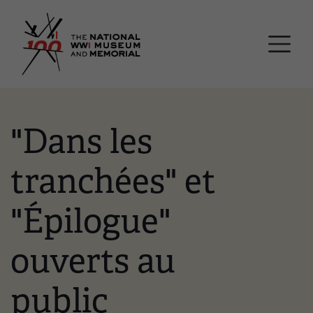
Passer
Musée national et mémor
au
contenu
principal
"Dans les
tranchées" et
"Épilogue"
ouverts au
public