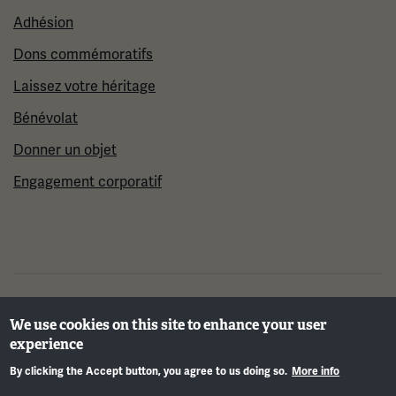
Adhésion
Dons commémoratifs
Laissez votre héritage
Bénévolat
Donner un objet
Engagement corporatif
©2026 Musée et mémorial national de la Première
We use cookies on this site to enhance your user
Guerre mondiale
experience
By clicking the Accept button, you agree to us doing so.
More info