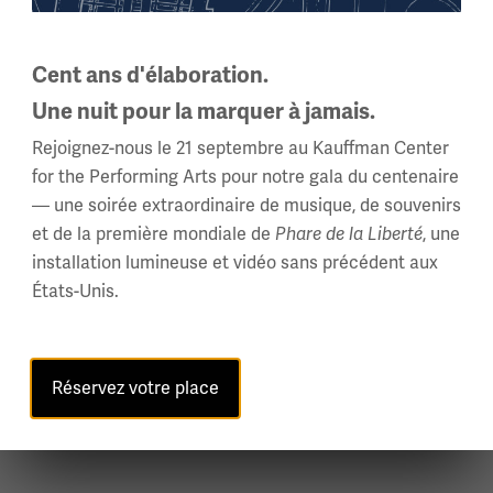
dat américain et les Européens 1917-191
qu'un grand nombre d'Américains sont entrés en contact étro
plus de deux millions de Doughboys servaient en France et en
Cent ans d'élaboration.
 dans l'armée d'occupation en Rhénanie allemande. Cette conf
Une nuit pour la marquer à jamais.
ts et civils européens qu'ils ont rencontrés alors qu'ils serva
Rejoignez-nous le 21 septembre au Kauffman Center
comment ces interactions ont façonné la perception des Dough
for the Performing Arts pour notre gala du centenaire
— une soirée extraordinaire de musique, de souvenirs
et de la première mondiale de
, une
Phare de la Liberté
al William H. Stofft d'histoire militaire du United States Ar
installation lumineuse et vidéo sans précédent aux
 qu'officier d'armure. Ses affectations comprenaient le poste
États-Unis.
structeur d'histoire américaine à l'Académie militaire des États
ctorat en histoire américaine de la Kansas State University. Il
xas A&M Press, 2012), qui a reçu le Distinguished Book Award 
Réservez votre place
a été publié par University Press of Ka
remière Guerre mondiale