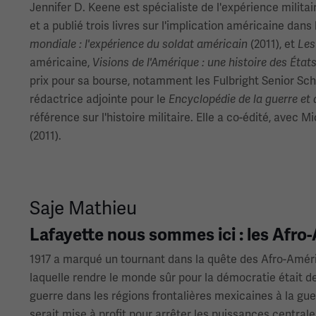
Jennifer D. Keene est spécialiste de l'expérience milita
et a publié trois livres sur l'implication américaine dan
(2011), et
mondiale : l'expérience du soldat américain
Les
américaine,
Visions de l'Amérique : une histoire des État
prix pour sa bourse, notamment les Fulbright Senior Scho
rédactrice adjointe pour le
Encyclopédie de la guerre et 
référence sur l'histoire militaire. Elle a co-édité, avec 
(2011).
Saje Mathieu
Lafayette nous sommes ici : les Afro
1917 a marqué un tournant dans la quête des Afro-Améric
laquelle rendre le monde sûr pour la démocratie était dev
guerre dans les régions frontalières mexicaines à la guer
serait mise à profit pour arrêter les puissances central