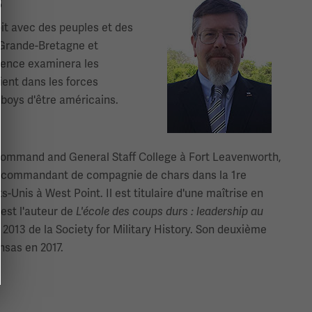
8
Image(s)
it avec des peuples et des
 Grande-Bretagne et
érence examinera les
ient dans les forces
boys d'être américains.
my Command and General Staff College à Fort Leavenworth,
 de commandant de compagnie de chars dans la 1re
-Unis à West Point. Il est titulaire d'une maîtrise en
 est l'auteur de
L'école des coups durs : leadership au
2013 de la Society for Military History. Son deuxième
nsas en 2017.