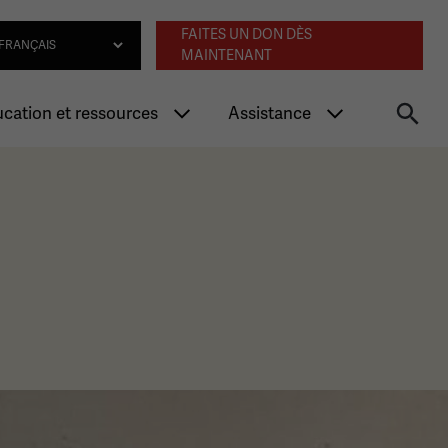
Navigation an
lect Language
FAITES UN DON DÈS
MAINTENANT
cation et ressources
Assistance