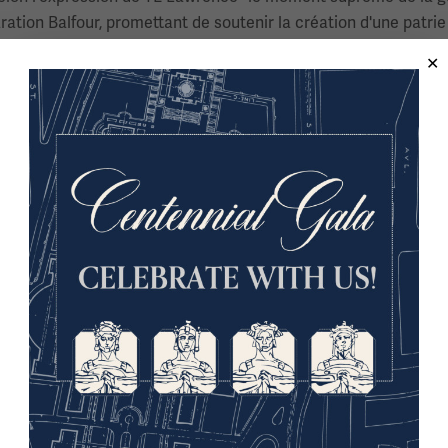
ration Balfour, promettant de soutenir la création d'une patrie 
airement, les campagnes et les initiatives diplomatiques de
d'après-guerre &mbash; dont les conséquences hantent aujourd'
eighton à Omaha, Nebraska, où il enseigne des cours liés à l'is
versité McGill, il a obtenu un diplôme de l'Université américa
au Moyen-Orient. Il est l'auteur de plusieurs livres, dont le t
dans
de Géographie (2015)
L'histoire du terrorisme de Routledge
l'Université Creighton. Henry W. Casper, professeur SJ en histoi
our les bourses d'études en 2011. En 2008, son mentorat d'étud
 États-Unis.