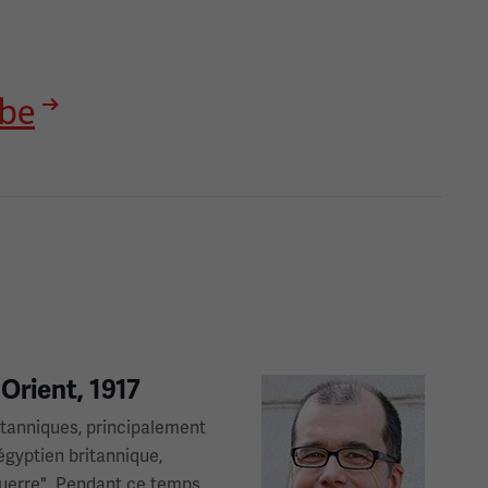
ube
Orient, 1917
Image(s)
ritanniques, principalement
égyptien britannique,
guerre". Pendant ce temps,