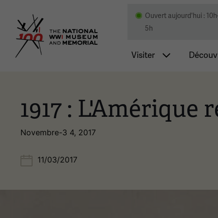
Ouvert aujourd'hui : 10h
Musée national et mémor
5h
Navigatio
Visiter
Découvr
1917 : L'Amérique 
Novembre-3 4, 2017
11/03/2017
Image(s)