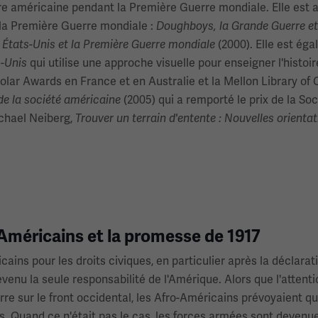
ire américaine pendant la Première Guerre mondiale. Elle est a
s la Première Guerre mondiale :
Doughboys, la Grande Guerre et 
(2000). Elle est éga
 États-Unis et la Première Guerre mondiale
qui utilise une approche visuelle pour enseigner l'histoi
s-Unis
lar Awards en France et en Australie et la Mellon Library of C
(2005) qui a remporté le prix de la Soc
de la société américaine
Michael Neiberg,
Trouver un terrain d'entente : Nouvelles orient
-Américains et la promesse de 1917
ains pour les droits civiques, en particulier après la déclar
enu la seule responsabilité de l'Amérique. Alors que l'attentio
re sur le front occidental, les Afro-Américains prévoyaient que
es. Quand ce n'était pas le cas, les forces armées sont devenu