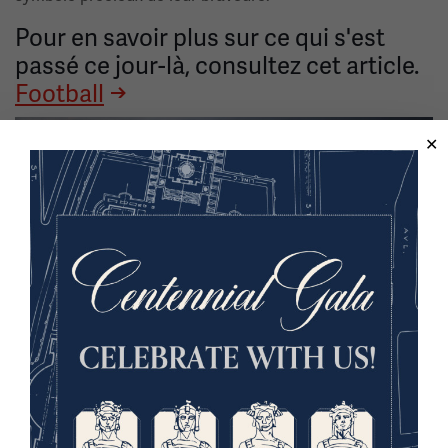
Pour en savoir plus sur ce qui s'est
passé ce jour-là, consultez cet article.
Football
Image(s)
Loos. Le « Loos Football » des London Irish. Photographie de Michael St
Maur Sheil.
ID de l'objet : 2021.169.246 →