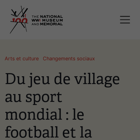
Passer
Musée national et mémor
au
contenu
principal
Arts et culture
Changements sociaux
Du jeu de village
au sport
mondial : le
football et la