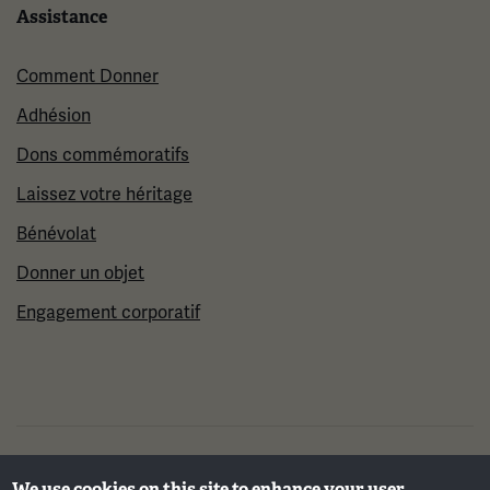
Assistance
Comment Donner
Adhésion
Dons commémoratifs
Laissez votre héritage
Bénévolat
Donner un objet
Engagement corporatif
©2026 Musée et mémorial national de la Première
We use cookies on this site to enhance your user