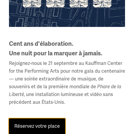
De retour au pays, le football conservait toute son
importance. Des matchs de charité permettaient de
Cent ans d'élaboration.
récolter des fonds pour les hôpitaux et les familles des
Une nuit pour la marquer à jamais.
soldats. Le football féminin connut également un essor
spectaculaire : pendant la guerre, les femmes
Rejoignez-nous le 21 septembre au Kauffman Center
occupèrent des emplois en usine et formèrent leurs
for the Performing Arts pour notre gala du centenaire
propres équipes. Ces équipes attirèrent les foules et
— une soirée extraordinaire de musique, de
permirent de collecter des sommes considérables,
souvenirs et de la première mondiale de
Phare de la
témoignant de la participation croissante des femmes à
Liberté
, une installation lumineuse et vidéo sans
la vie publique et prouvant leur légitimité dans ce sport.
précédent aux États-Unis.
Image(s)
Réservez votre place