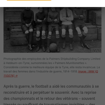
Photographie des employées de la Palmers Shipbuilding Company Limited
à Hebburn-on-Tyne, surnommées les « Palmers Munitionettes ».
Considérée comme la meilleure équipe de la Tyne, elle resta invaincue. Le
travail des femmes dans l'industrie de guerre, 1914-1918.
Image : IWM (Q
110074) →
Après la guerre, le football a aidé les communautés à se
reconstruire et à perpétuer le souvenir. Avec la reprise
des championnats et le retour des vétérans – souvent
blessés ou souffrant de traumatismes invisibles –, des