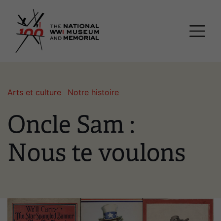
Passer
Musée national et mémor
au
contenu
principal
Arts et culture
Notre histoire
Oncle Sam :
Nous te voulons
Image(s)