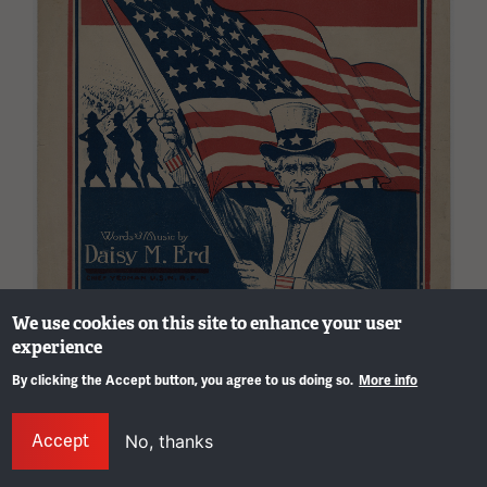
We use cookies on this site to enhance your user
experience
By clicking the Accept button, you agree to us doing so.
More info
Couverture de
Info
Accept
No, thanks
partition, vers 1917-