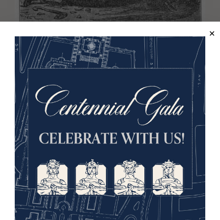
Caricature, 1852
Archive.org
Le plus ancien dessin connu de l'Oncle Sam, imprimé
à l'origine dans le New York Lantern en 1852. Cet
exemplaire provient du livre de 1910 « 'Oncle Sam' In
Cartoon » de Mary Swing Ricker.
Archive.org