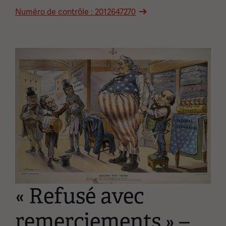
Numéro de contrôle : 2012647270
Image(s)
« Refusé avec
remerciements » –