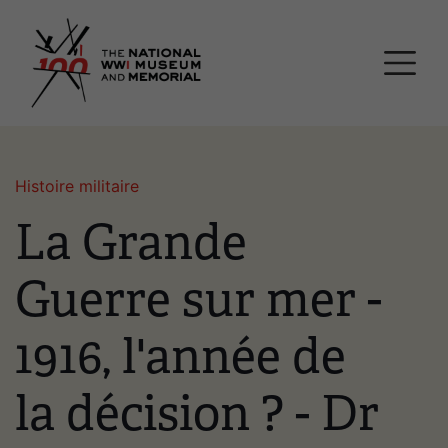
Passer
Musée national et mémor
au
contenu
principal
Histoire militaire
La Grande
Guerre sur mer -
1916, l'année de
la décision ? - Dr