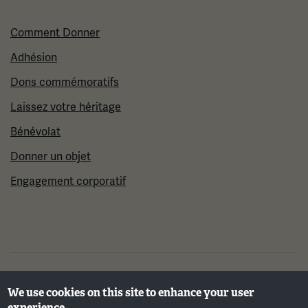
Comment Donner
Adhésion
Dons commémoratifs
Laissez votre héritage
Bénévolat
Donner un objet
Engagement corporatif
©2026 Musée et mémorial national de la Première
We use cookies on this site to enhance your user
Guerre mondiale
experience