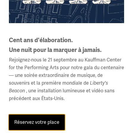
mondiale
2, promenade Memorial,
Kansas City, MO 64108 États-Unis
Téléphone: 816.888.8100
Heures d'été
Cent ans d'élaboration.
(Jour du Souvenir - Fête du Travail)
Une nuit pour la marquer à jamais.
Tous les jours
Rejoignez-nous le 21 septembre au Kauffman Center
10 am - 5 pm
for the Performing Arts pour notre gala du centenaire
— une soirée extraordinaire de musique, de
Heures régulières
souvenirs et la première mondiale de
Liberty's
Mercredi - Lundi
, une installation lumineuse et vidéo sans
Beacon
10 am - 5 pm
précédent aux États-Unis.
Mardis : FERMÉ
Horaires des Fêtes →
Réservez votre place
À propos