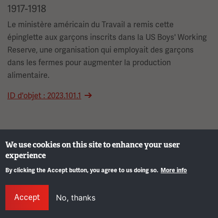
1917-1918
Le ministère américain du Travail a remis cette
épinglette aux garçons inscrits dans la US Boys' Working
Reserve, une organisation qui employait des garçons
dans les fermes pour augmenter la production
alimentaire.
ID d'objet : 2023.101.1
We use cookies on this site to enhance your user
Image(s)
experience
By clicking the Accept button, you agree to us doing so.
More info
Info
Accept
No, thanks