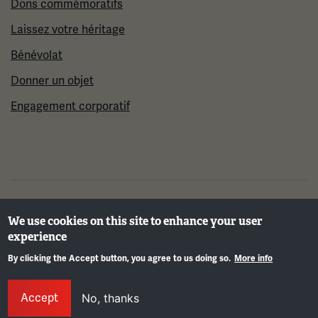
Dons commémoratifs
Laissez votre héritage
Bénévolat
Donner un objet
Engagement corporatif
©2026 Musée et mémorial national de la Première
We use cookies on this site to enhance your user
Guerre mondiale
experience
By clicking the Accept button, you agree to us doing so.
More info
Info
Accept
No, thanks