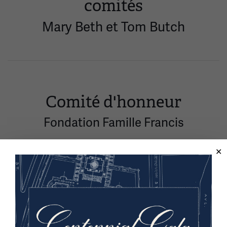
comités
Mary Beth et Tom Butch
Comité d'honneur
Fondation Famille Francis
Marny et John Sherman
Genesee & Wyoming Inc.
Jill et Mark Henderson