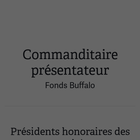
Utilisez
les
flèches
gauche
et
droite
pour
Commanditaire
naviguer.
présentateur
Fonds Buffalo
Présidents honoraires des