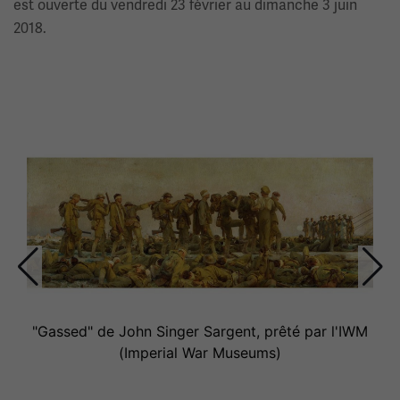
est ouverte du vendredi 23 février au dimanche 3 juin
2018.
Ceci
est
un
carrousel.
Cette
section
contient
plusieurs
diapositives
"Gassed" de John Singer Sargent, prêté par l'IWM
avec
(Imperial War Museums)
des
liens.