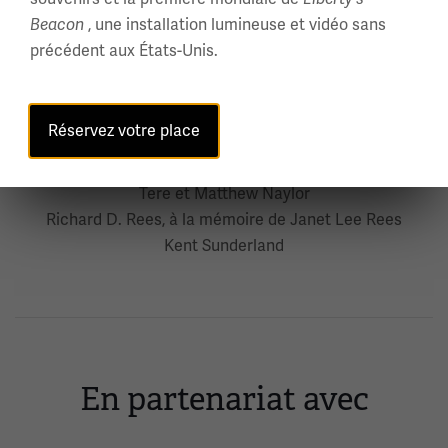
Hartsook
, une installation lumineuse et vidéo sans
Beacon
Marie et Mark Jorgenson
précédent aux États-Unis.
Elaine et Steve Koch
Marti et Gordon Lansford
Réservez votre place
Jean et Tom McDonnell
IRMGlobal
Tere et Matthew Naylor
Richard D. Rees, à la mémoire de Janet Lee Rees
Kent Sunderland
En partenariat avec