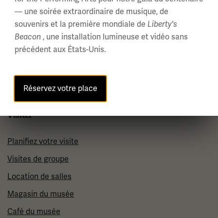
— une soirée extraordinaire de musique, de
À propos de nous
souvenirs et la première mondiale de
Liberty's
Carrières
, une installation lumineuse et vidéo sans
Beacon
Politiques et permis
précédent aux États-Unis.
Salle de Presse
Contactez-Nous
Réservez votre place
Visiter
Planifiez votre visite
Visites de groupe
Location de salles
Magasin du musée
Café du musée