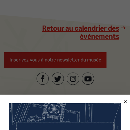
Retour au calendrier des
événements
Inscrivez-vous à notre newsletter du musée
Facebook
Twitter
YouTube
Instagram
Musée national et mémorial de la Première Guerre
mondiale