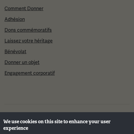
Comment Donner
Adhésion
Dons commémoratifs
Laissez votre héritage
Bénévolat
Donner un objet
Engagement corporatif
©2026 Musée et mémorial national de la Première
We use cookies on this site to enhance your user
Guerre mondiale
experience