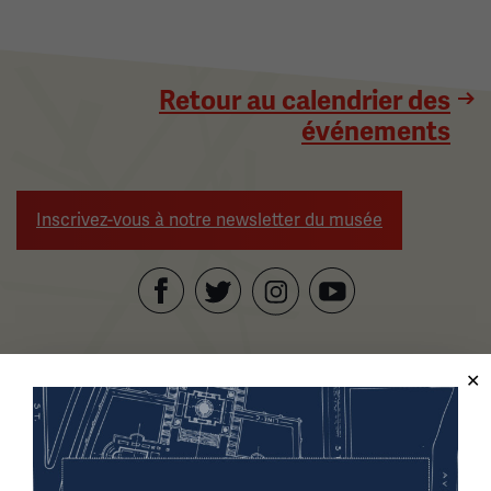
Retour au calendrier des
événements
Inscrivez-vous à notre newsletter du musée
Facebook
Twitter
YouTube
Instagram
Musée national et mémorial de la Première Guerre
mondiale