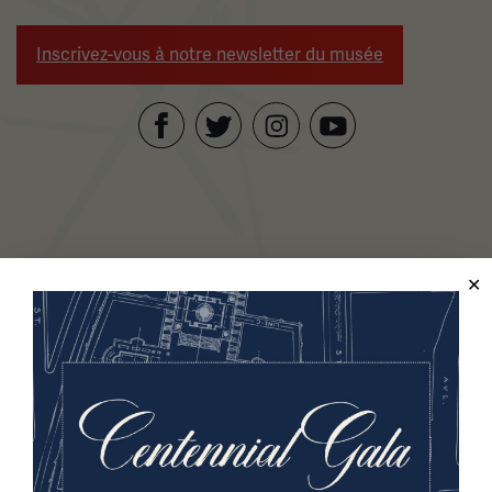
Inscrivez-vous à notre newsletter du musée
Facebook
Twitter
YouTube
Instagram
Musée national et mémorial de la Première Guerre
mondiale
2, promenade Memorial,
Kansas City, MO 64108 États-Unis
Téléphone: 816.888.8100
Heures d'été
Tous les jours (Memorial Day - Labor Day)