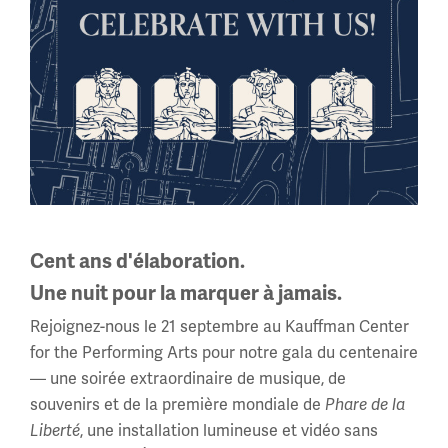
10 am - 5 pm
Heures régulières
Mercredi - Lundi
10 am - 5 pm
Mardis : FERMÉ
Horaires des Fêtes →
À propos
Cent ans d'élaboration.
Une nuit pour la marquer à jamais.
À propos de nous
Rejoignez-nous le 21 septembre au Kauffman Center
Carrières
for the Performing Arts pour notre gala du centenaire
Politiques et permis
— une soirée extraordinaire de musique, de
Salle de Presse
souvenirs et de la première mondiale de
Phare de la
Liberté
, une installation lumineuse et vidéo sans
Contactez-Nous