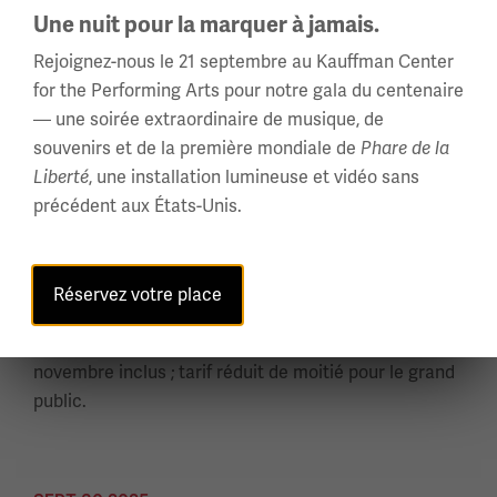
NOV 4 2025
Une nuit pour la marquer à jamais.
Commémorez la Journée des
Rejoignez-nous le 21 septembre au Kauffman Center
anciens combattants au
for the Performing Arts pour notre gala du centenaire
National WWI Museum and
— une soirée extraordinaire de musique, de
Memorial
souvenirs et de la première mondiale de
Phare de la
Liberté
, une installation lumineuse et vidéo sans
À l'occasion de la Journée des anciens combattants,
précédent aux États-Unis.
le Musée et Mémorial national de la Première Guerre
mondiale est un lieu idéal pour honorer celles et ceux
qui ont servi – et continuent de servir – notre pays.
Réservez votre place
Entrée gratuite pour les anciens combattants et les
militaires en service actif du vendredi 7 au mardi 11
novembre inclus ; tarif réduit de moitié pour le grand
public.