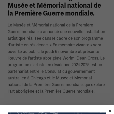
Musée et Mémorial national de
la Première Guerre mondiale.
Le Musée et Mémorial national de la Première
Guerre mondiale a annoncé une nouvelle installation
artistique réalisée dans le cadre de son programme
d'artiste en résidence. « En mémoire vivante » sera
ouverte au public le jeudi 6 novembre et présente
l'œuvre de l'artiste aborigène Worimi Dean Cross. Le
programme d'artiste en résidence 2024-2025 est un
partenariat entre le Consulat du gouvernement
australien à Chicago et le Musée et Mémorial
national de la Première Guerre mondiale, qui explore
l'art aborigène et la Première Guerre mondiale.
NOV 6 2025