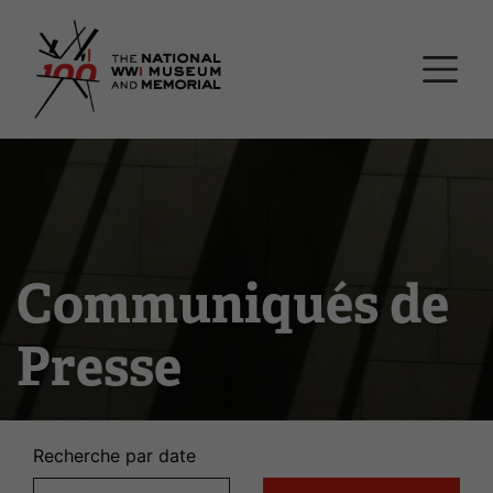
Passer
Musée national et mémor
au
contenu
principal
Communiqués de
Presse
Recherche par date