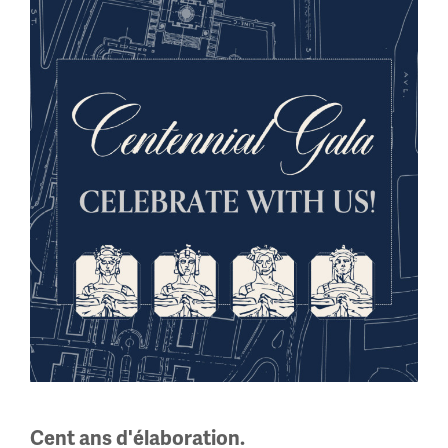
L’exposition « Paris en guerre »
sera présentée à partir du 6
novembre au Musée et Mémorial
national de la Première Guerre
mondiale.
Le Musée et Mémorial national de la Première
Guerre mondiale a annoncé sa nouvelle exposition,
« Paris en guerre ». Inaugurée le jeudi 6 novembre
2025, « Paris en guerre » examine la transformation
radicale de la ville, passant de l'âge d'or de l'empire
français à l'incertitude et aux difficultés engendrées
par la Première Guerre mondiale.
Cent ans d'élaboration.