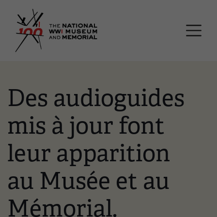
Passer
Musée national et mémor
au
contenu
principal
Des audioguides
mis à jour font
leur apparition
au Musée et au
Mémorial.