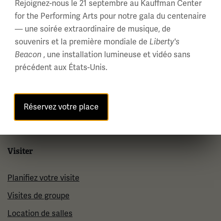
Rejoignez-nous le 21 septembre au Kauffman Center
for the Performing Arts pour notre gala du centenaire
À propos
— une soirée extraordinaire de musique, de
souvenirs et la première mondiale de
Liberty's
À propos de nous
, une installation lumineuse et vidéo sans
Beacon
Carrières
précédent aux États-Unis.
Politiques et permis
Salle de Presse
Réservez votre place
Contactez-Nous
Visiter
Planifiez votre visite
Visites de groupe
Location de salles