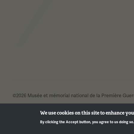
©2026 Musée et mémorial national de la Première Guer
We use cookies on this site to enhance yo
By clicking the Accept button, you agree to us doing so