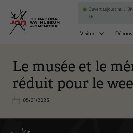
Ouvert aujourd'hui : 10h
Musée national et mémor
5h
Navigatio
Visiter
Découvr
Le musée et le mé
réduit pour le we
05/21/2025
Image(s)