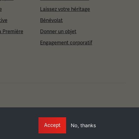
e
Laissez votre héritage
tive
Bénévolat
a Première
Donner un objet
Engagement corporatif
Info
Accept
No, thanks