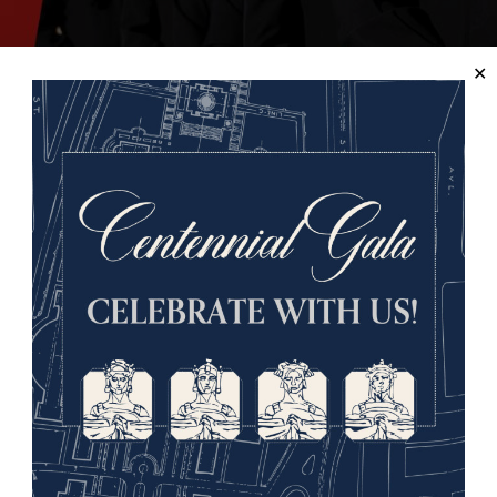
trée au Musée et au Mémorial bénéficie d'une réduction :
es anciens combattants (y compris les conjoints et les perso
anque nbkc
, qui a été désigné sponsor héros pour le week-e
ertain nombre d’événements et d’activités gratuits.
Voir le p