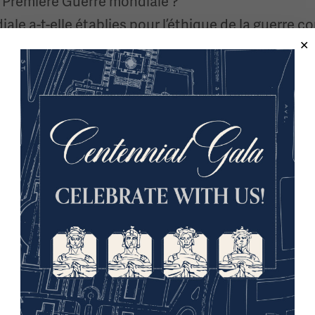
la Première Guerre mondiale ?
le a-t-elle établies pour l’éthique de la guerre 
lles évolué ? La guerre est-elle un moteur du dro
ive ? Quelles en sont les implications morales et 
nt » contribue-t-elle aux crimes de guerre et renf
icaces contribuent-elles au succès au niveau tac
us que de simples outils moraux dans les opérations
ire uniquement par le biais de bombardements str
t (ROE) dans le succès d’une mission et comment l
raient-elles se concentrer sur la victoire ou la pré