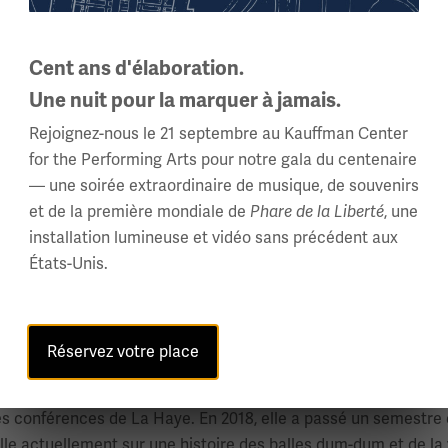
Cent ans d'élaboration.
Une nuit pour la marquer à jamais.
Rejoignez-nous le 21 septembre au Kauffman Center
for the Performing Arts pour notre gala du centenaire
— une soirée extraordinaire de musique, de souvenirs
et de la première mondiale de
Phare de la Liberté
, une
erre et de la neutralité et sur le rôle des petits États dans les 
installation lumineuse et vidéo sans précédent aux
ng Neutral: The Netherlands in the First World War, 1914 – 1918 
États-Unis.
 The Hague Conferences in International Politics 1898-1915 » ; 
dernier livre, coécrit avec le professeur Ismee Tames, intitulé
orté le prix Norman Tomlinson du meilleur livre sur la Premiè
Réservez votre place
ety of New Zealand : l'une en 2004 pour ses travaux sur les r
es conférences de La Haye. En 2018, elle a passé un semestre e
le actuellement sur une histoire des balles dum-dum et de la 