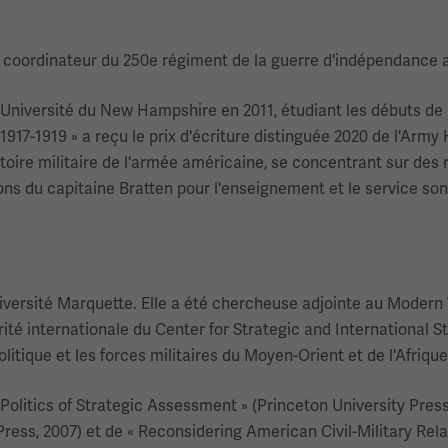
coordinateur du 250e régiment de la guerre d'indépendance au
l'Université du New Hampshire en 2011, étudiant les débuts de 
17-1919 » a reçu le prix d'écriture distinguée 2020 de l'Army H
ire militaire de l'armée américaine, se concentrant sur des 
ions du capitaine Bratten pour l'enseignement et le service son
niversité Marquette. Elle a été chercheuse adjointe au Modern 
é internationale du Center for Strategic and International Stu
olitique et les forces militaires du Moyen-Orient et de l'Afriqu
ry Politics of Strategic Assessment » (Princeton University Pres
 Press, 2007) et de « Reconsidering American Civil-Military Rel