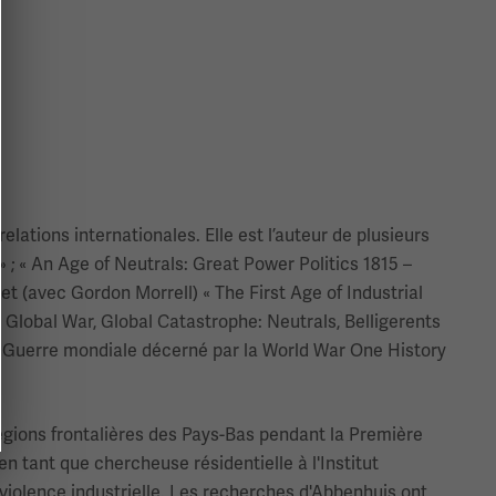
relations internationales. Elle est l’auteur de plusieurs
» ; « An Age of Neutrals: Great Power Politics 1815 –
et (avec Gordon Morrell) « The First Age of Industrial
 « Global War, Global Catastrophe: Neutrals, Belligerents
re Guerre mondiale décerné par la World War One History
égions frontalières des Pays-Bas pendant la Première
n tant que chercheuse résidentielle à l'Institut
violence industrielle. Les recherches d'Abbenhuis ont