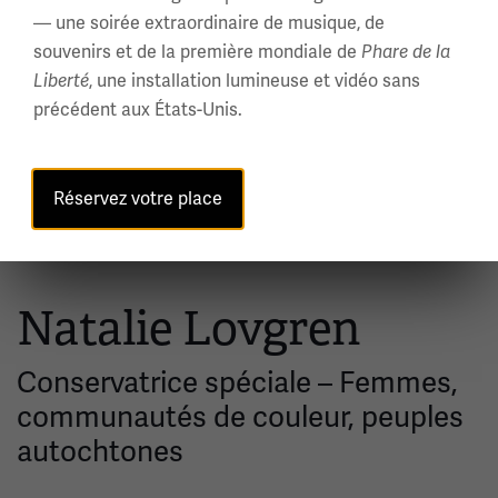
— une soirée extraordinaire de musique, de
Musée général ; Des expositions; Thèmes et
Sujets:
souvenirs et de la première mondiale de
Phare de la
impact de la Première Guerre mondiale ; Implications
, une installation lumineuse et vidéo sans
Liberté
sociales et histoire de la Première Guerre mondiale ;
précédent aux États-Unis.
Aliments; Programmation du musée et stratégies
éducatives
Réservez votre place
Natalie Lovgren
Conservatrice spéciale – Femmes,
communautés de couleur, peuples
autochtones