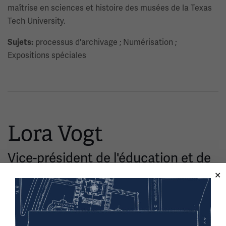
maîtrise en sciences et histoire des musées de la Texas
Tech University.
processus d'archivage ; Numérisation ;
Sujets:
Expositions spéciales
Lora Vogt
Vice-président de l'éducation et de
l'interprétation
Image(s)
Lora Vogt