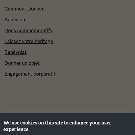
Comment Donner
Adhésion
Dons commémoratifs
Laissez votre héritage
Bénévolat
Donner un objet
Engagement corporatif
©2026 Musée et mémorial national de la Première
We use cookies on this site to enhance your user
Guerre mondiale
experience