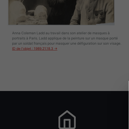
Anna Coleman Ladd au travail dans son atelier de masques à
portraits à Paris. Ladd applique de la peinture sur un masque porté
par un soldat français pour masquer une défiguration sur son visage.
ID de l'objet : 1989.21.18.3 →
Image(s)