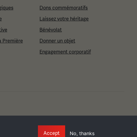
giques
Dons commémoratifs
e
Laissez votre héritage
tive
Bénévolat
a Première
Donner un objet
Engagement corporatif
Info
Accept
No, thanks