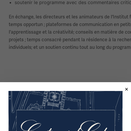
soutenir le programme avec des commentaires critiqu
En échange, les directeurs et les animateurs de l'Institu
temps opportun ; plateformes de communication en petits
l'apprentissage et la créativité; conseils en matière de c
projets ; temps consacré pendant la résidence à la recher
individuels; et un soutien continu tout au long du progra
Image(s)