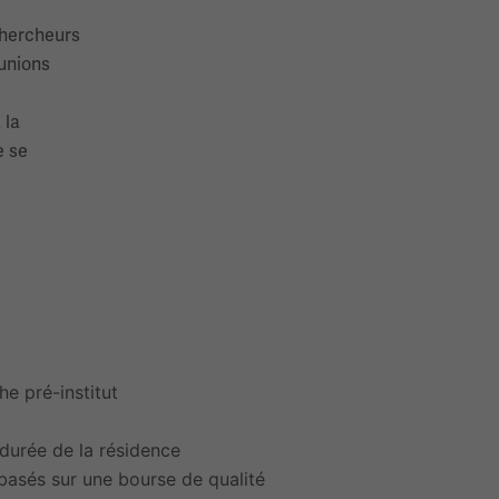
chercheurs
unions
 la
e se
he pré-institut
durée de la résidence
 basés sur une bourse de qualité