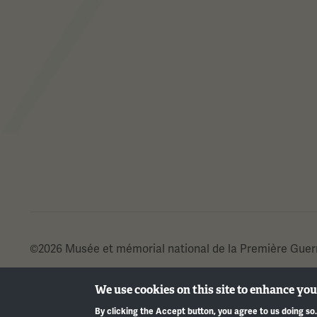
©2026 Musée et mémorial national de la Première Guer
We use cookies on this site to enhance yo
By clicking the Accept button, you agree to us doing so