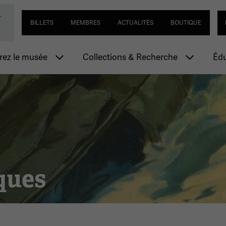
Passer
Navigation utilitaire
Se
-
ial de la Première Guerre mondiale
au
BILLETS
MEMBRES
ACTUALITÉS
BOUTIQUE
contenu
principal
n principale
ez le musée
Collections & Recherche
Édu
ques