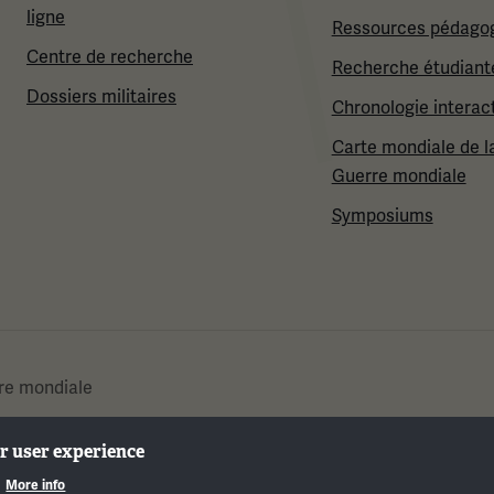
ligne
Ressources pédago
Centre de recherche
Recherche étudiant
Dossiers militaires
Chronologie interac
Carte mondiale de l
Guerre mondiale
Symposiums
re mondiale
ur user experience
.
More info