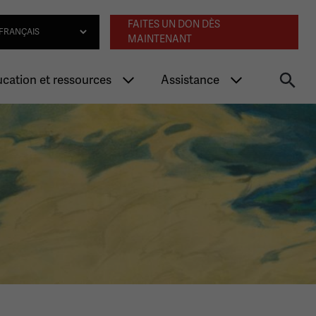
Navigation an
lect Language
FAITES UN DON DÈS
MAINTENANT
cation et ressources
Assistance