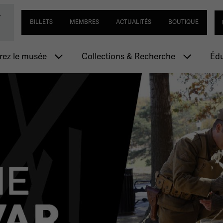
Passer
Navigation utilitaire
Se
-
ial de la Première Guerre mondiale
au
BILLETS
MEMBRES
ACTUALITÉS
BOUTIQUE
contenu
principal
n principale
ez le musée
Collections & Recherche
Édu