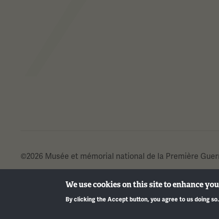
©2026 Musée et mémorial national de la Première Guer
We use cookies on this site to enhance yo
By clicking the Accept button, you agree to us doing so