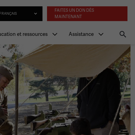
Navigation an
lect Language
FAITES UN DON DÈS
MAINTENANT
cation et ressources
Assistance