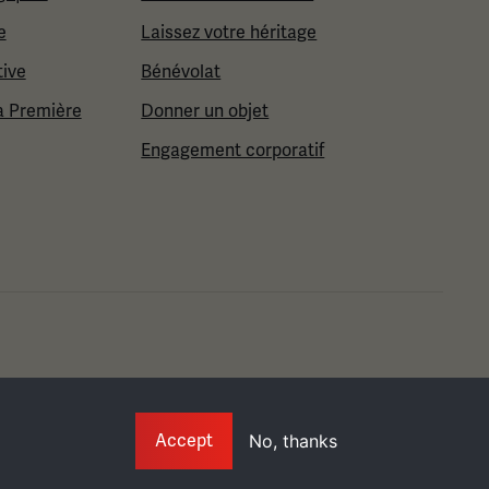
e
Laissez votre héritage
tive
Bénévolat
a Première
Donner un objet
Engagement corporatif
Info
Accept
No, thanks