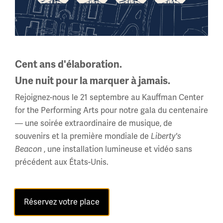
Les briques du Walk
of Honor sont
Cent ans d'élaboration.
dédiées le Memorial
Une nuit pour la marquer à jamais.
Day.
Rejoignez-nous le 21 septembre au Kauffman Center
for the Performing Arts pour notre gala du centenaire
— une soirée extraordinaire de musique, de
souvenirs et la première mondiale de
Liberty's
La date limite pour commander des
, une installation lumineuse et vidéo sans
Beacon
Toutes les
briques est le 1er février.
précédent aux États-Unis.
briques achetées après le 1er février
seront dédiées le Memorial Day de
l’année suivante.
Réservez votre place