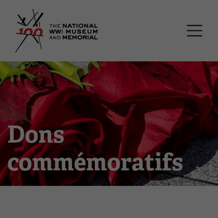
Passer
Musée national et mémor
au
contenu
principal
Dons
commémoratifs