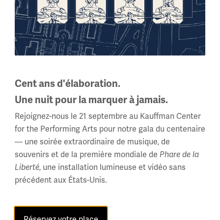
Équipement pour temps froid
Outre la boue et l'artillerie, les armées de la Première
Guerre mondiale devaient tenir compte d'une autre
Cent ans d'élaboration.
condition critique : le froid. Combattre dans le froid
était une guerre en soi.
Une nuit pour la marquer à jamais.
Rejoignez-nous le 21 septembre au Kauffman Center
for the Performing Arts pour notre gala du centenaire
— une soirée extraordinaire de musique, de
souvenirs et de la première mondiale de
Phare de la
, une installation lumineuse et vidéo sans
Liberté
précédent aux États-Unis.
Réservez votre place