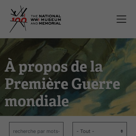
Passer
Musée national et mémor
au
contenu
principal
À propos de la
Première Guerre
mondiale