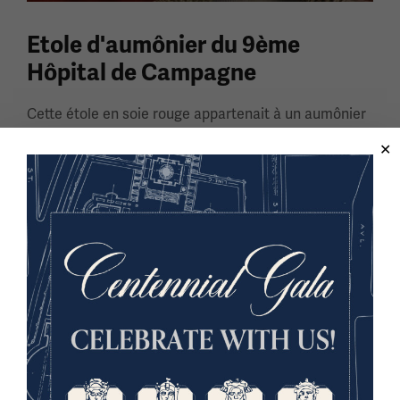
Etole d'aumônier du 9ème
Hôpital de Campagne
Cette étole en soie rouge appartenait à un aumônier
italien qui travaillait au 9e hôpital de campagne
pendant la Première Guerre mondiale.