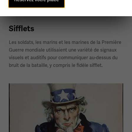
Sifflets
Les soldats, les marins et les marines de la Première
Guerre mondiale utilisaient une variété de signaux
visuels et auditifs pour communiquer au-dessus du
bruit de la bataille, y compris le fidèle sifflet.